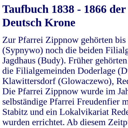
Taufbuch 1838 - 1866 der
Deutsch Krone
Zur Pfarrei Zippnow gehörten bi
(Sypnywo) noch die beiden Filial
Jagdhaus (Budy). Früher gehörten 
die Filialgemeinden Doderlage (D
Klawittersdorf (Glowaczewo), Red
Die Pfarrei Zippnow wurde im Jah
selbständige Pfarrei Freudenfier m
Stabitz und ein Lokalvikariat Red
wurden errichtet. Ab diesem Zeitp