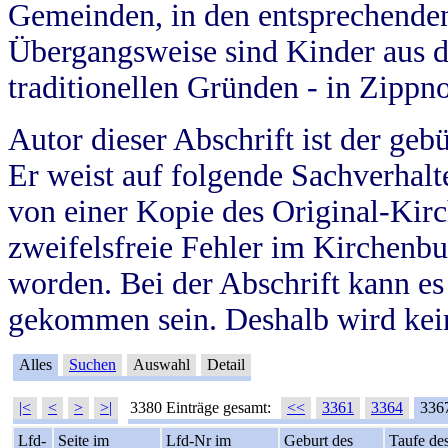
Gemeinden, in den entsprechende
Übergangsweise sind Kinder aus 
traditionellen Gründen - in Zippn
Autor dieser Abschrift ist der geb
Er weist auf folgende Sachverhalte
von einer Kopie des Original-Kirc
zweifelsfreie Fehler im Kirchenbuc
worden. Bei der Abschrift kann e
gekommen sein. Deshalb wird kein
Alles
Suchen
Auswahl
Detail
|<
<
>
>|
3380 Einträge gesamt:
<<
3361
3364
336
Lfd-
Seite im
Lfd-Nr im
Geburt des
Taufe de