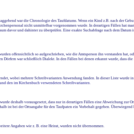
ggebend war die Chronologie des Taufdatums. Wenn ein Kind z.B. nach der Geburt 
rchenpersonal nicht unmittelbar vorgenommen wurde. In derartigen Fällen hat man d
raum davor und dahinter zu überprüfen. Eine exakte Suchabfrage nach dem Datum i
den offensichtlich so aufgeschrieben, wie die Amtsperson ihn verstanden hat, ode
n Dörfern war schließlich Dialekt. In den Fällen bei denen erkannt wurde, dass di
t, wobei mehrere Schreibvarianten Anwendung fanden. In dieser Liste wurde in de
n und den im Kirchenbuch verwendeten Schreibvarianten.
wurde deshalb vorausgesetzt, dass nur in derartigen Fällen eine Abweichung zur O
eshalb ist bei der Ortsangabe für den Taufpaten ein Vorbehalt gegeben. Überwiegen
weitere Angaben wie z. B. eine Heirat, wurden nicht übernommen.