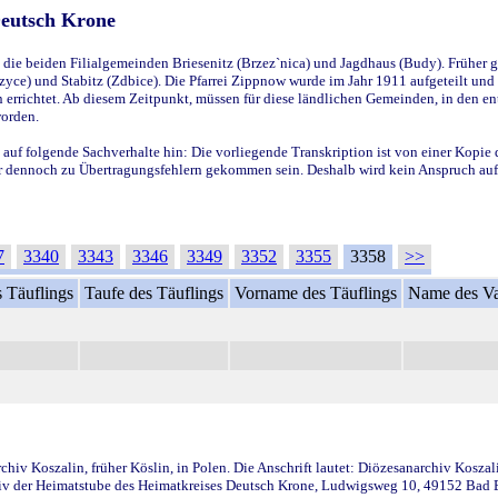
Deutsch Krone
ie beiden Filialgemeinden Briesenitz (Brzez`nica) und Jagdhaus (Budy). Früher g
yce) und Stabitz (Zdbice). Die Pfarrei Zippnow wurde im Jahr 1911 aufgeteilt und e
en errichtet. Ab diesem Zeitpunkt, müssen für diese ländlichen Gemeinden, in den
worden.
 auf folgende Sachverhalte hin: Die vorliegende Transkription ist von einer Kopie 
aber dennoch zu Übertragungsfehlern gekommen sein. Deshalb wird kein Anspruch auf 
7
3340
3343
3346
3349
3352
3355
3358
>>
 Täuflings
Taufe des Täuflings
Vorname des Täuflings
Name des Va
iv Koszalin, früher Köslin, in Polen. Die Anschrift lautet: Diözesanarchiv Koszal
v der Heimatstube des Heimatkreises Deutsch Krone, Ludwigsweg 10, 49152 Bad Ess