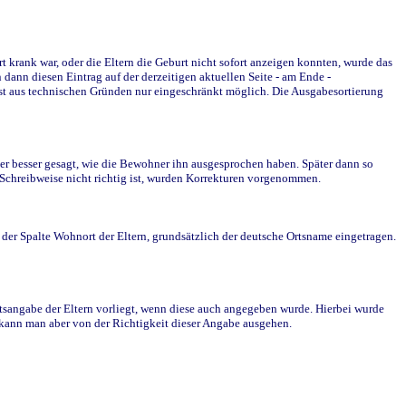
krank war, oder die Eltern die Geburt nicht sofort anzeigen konnten, wurde das
ann diesen Eintrag auf der derzeitigen aktuellen Seite - am Ende -
st aus technischen Gründen nur eingeschränkt möglich. Die Ausgabesortierung
r besser gesagt, wie die Bewohner ihn ausgesprochen haben. Später dann so
e Schreibweise nicht richtig ist, wurden Korrekturen vorgenommen.
r Spalte Wohnort der Eltern, grundsätzlich der deutsche Ortsname eingetragen.
rtsangabe der Eltern vorliegt, wenn diese auch angegeben wurde. Hierbei wurde
d kann man aber von der Richtigkeit dieser Angabe ausgehen.