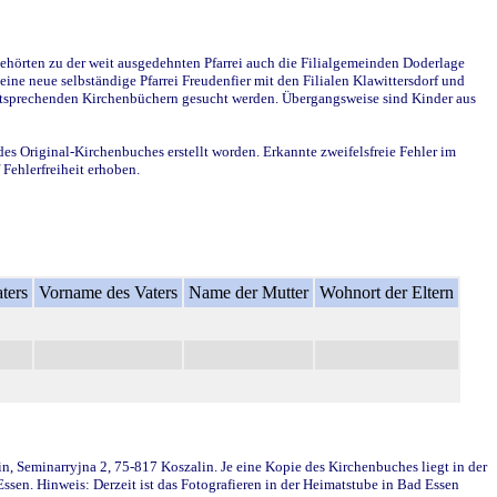
ehörten zu der weit ausgedehnten Pfarrei auch die Filialgemeinden Doderlage
ine neue selbständige Pfarrei Freudenfier mit den Filialen Klawittersdorf und
 entsprechenden Kirchenbüchern gesucht werden. Übergangsweise sind Kinder aus
des Original-Kirchenbuches erstellt worden. Erkannte zweifelsfreie Fehler im
Fehlerfreiheit erhoben.
ters
Vorname des Vaters
Name der Mutter
Wohnort der Eltern
in, Seminarryjna 2, 75-817 Koszalin. Je eine Kopie des Kirchenbuches liegt in der
en. Hinweis: Derzeit ist das Fotografieren in der Heimatstube in Bad Essen