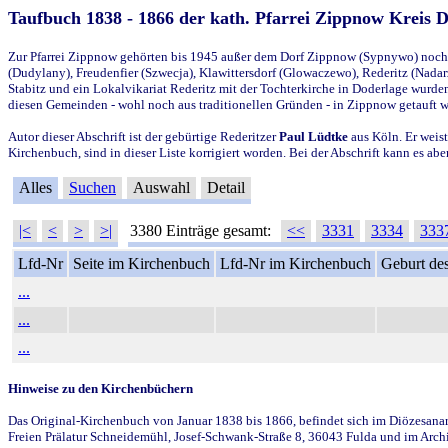
Taufbuch 1838 - 1866 der kath. Pfarrei Zippnow Kreis 
Zur Pfarrei Zippnow gehörten bis 1945 außer dem Dorf Zippnow (Sypnywo) noch d
(Dudylany), Freudenfier (Szwecja), Klawittersdorf (Glowaczewo), Rederitz (Nadarz
Stabitz und ein Lokalvikariat Rederitz mit der Tochterkirche in Doderlage wurd
diesen Gemeinden - wohl noch aus traditionellen Gründen - in Zippnow getauft 
Autor dieser Abschrift ist der gebürtige Rederitzer
Paul Lüdtke
aus Köln. Er weist
Kirchenbuch, sind in dieser Liste korrigiert worden. Bei der Abschrift kann es 
Alles
Suchen
Auswahl
Detail
|<
<
>
>|
3380 Einträge gesamt:
<<
3331
3334
333
Lfd-Nr
Seite im Kirchenbuch
Lfd-Nr im Kirchenbuch
Geburt des
...
...
...
Hinweise zu den Kirchenbüchern
Das Original-Kirchenbuch von Januar 1838 bis 1866, befindet sich im Diözesanarch
Freien Prälatur Schneidemühl, Josef-Schwank-Straße 8, 36043 Fulda und im Archi