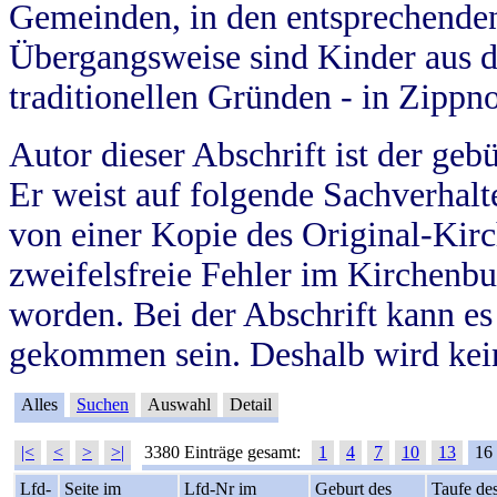
Gemeinden, in den entsprechende
Übergangsweise sind Kinder aus 
traditionellen Gründen - in Zippn
Autor dieser Abschrift ist der geb
Er weist auf folgende Sachverhalte
von einer Kopie des Original-Kirc
zweifelsfreie Fehler im Kirchenbuc
worden. Bei der Abschrift kann e
gekommen sein. Deshalb wird kein
Alles
Suchen
Auswahl
Detail
|<
<
>
>|
3380 Einträge gesamt:
1
4
7
10
13
16
Lfd-
Seite im
Lfd-Nr im
Geburt des
Taufe de