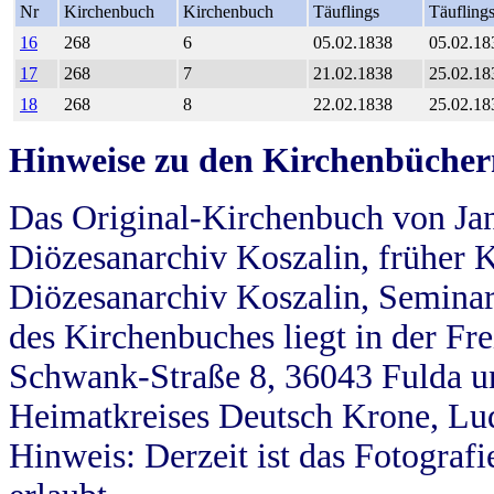
Nr
Kirchenbuch
Kirchenbuch
Täuflings
Täufling
16
268
6
05.02.1838
05.02.18
17
268
7
21.02.1838
25.02.18
18
268
8
22.02.1838
25.02.18
Hinweise zu den Kirchenbücher
Das Original-Kirchenbuch von Jan
Diözesanarchiv Koszalin, früher Kö
Diözesanarchiv Koszalin, Seminar
des Kirchenbuches liegt in der Fr
Schwank-Straße 8, 36043 Fulda u
Heimatkreises Deutsch Krone, Lu
Hinweis: Derzeit ist das Fotograf