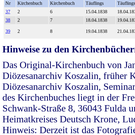
Nr
Kirchenbuch
Kirchenbuch
Täuflings
Täufling
37
2
6
15.04.1838
18.04.18
38
2
7
18.04.1838
19.04.18
39
2
8
19.04.1838
21.04.18
Hinweise zu den Kirchenbücher
Das Original-Kirchenbuch von Jan
Diözesanarchiv Koszalin, früher Kö
Diözesanarchiv Koszalin, Seminar
des Kirchenbuches liegt in der Fr
Schwank-Straße 8, 36043 Fulda u
Heimatkreises Deutsch Krone, Lu
Hinweis: Derzeit ist das Fotograf