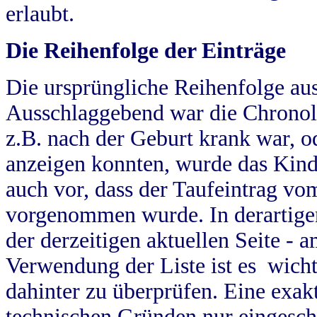
erlaubt.
Die Reihenfolge der Einträge
Die ursprüngliche Reihenfolge au
Ausschlaggebend war die Chronol
z.B. nach der Geburt krank war, od
anzeigen konnten, wurde das Kind
auch vor, dass der Taufeintrag vo
vorgenommen wurde. In derartigen
der derzeitigen aktuellen Seite -
Verwendung der Liste ist es wich
dahinter zu überprüfen. Eine exa
technischen Gründen nur eingesch