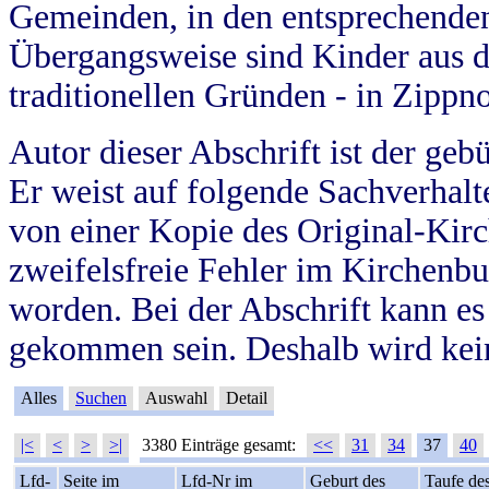
Gemeinden, in den entsprechende
Übergangsweise sind Kinder aus 
traditionellen Gründen - in Zippn
Autor dieser Abschrift ist der geb
Er weist auf folgende Sachverhalte
von einer Kopie des Original-Kirc
zweifelsfreie Fehler im Kirchenbuc
worden. Bei der Abschrift kann e
gekommen sein. Deshalb wird kein
Alles
Suchen
Auswahl
Detail
|<
<
>
>|
3380 Einträge gesamt:
<<
31
34
37
40
Lfd-
Seite im
Lfd-Nr im
Geburt des
Taufe de