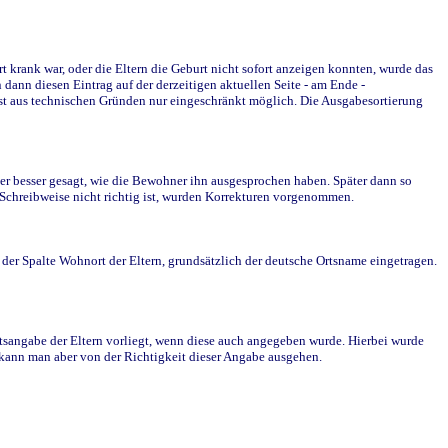
krank war, oder die Eltern die Geburt nicht sofort anzeigen konnten, wurde das
ann diesen Eintrag auf der derzeitigen aktuellen Seite - am Ende -
st aus technischen Gründen nur eingeschränkt möglich. Die Ausgabesortierung
r besser gesagt, wie die Bewohner ihn ausgesprochen haben. Später dann so
e Schreibweise nicht richtig ist, wurden Korrekturen vorgenommen.
r Spalte Wohnort der Eltern, grundsätzlich der deutsche Ortsname eingetragen.
rtsangabe der Eltern vorliegt, wenn diese auch angegeben wurde. Hierbei wurde
d kann man aber von der Richtigkeit dieser Angabe ausgehen.