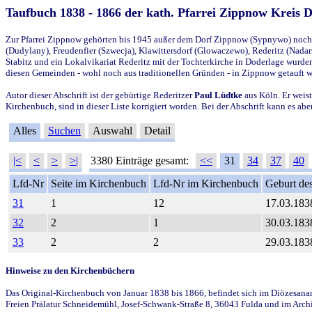
Taufbuch 1838 - 1866 der kath. Pfarrei Zippnow Kreis 
Zur Pfarrei Zippnow gehörten bis 1945 außer dem Dorf Zippnow (Sypnywo) noch d
(Dudylany), Freudenfier (Szwecja), Klawittersdorf (Glowaczewo), Rederitz (Nadarz
Stabitz und ein Lokalvikariat Rederitz mit der Tochterkirche in Doderlage wurd
diesen Gemeinden - wohl noch aus traditionellen Gründen - in Zippnow getauft 
Autor dieser Abschrift ist der gebürtige Rederitzer
Paul Lüdtke
aus Köln. Er weist
Kirchenbuch, sind in dieser Liste korrigiert worden. Bei der Abschrift kann es 
Alles
Suchen
Auswahl
Detail
|<
<
>
>|
3380 Einträge gesamt:
<<
31
34
37
40
Lfd-Nr
Seite im Kirchenbuch
Lfd-Nr im Kirchenbuch
Geburt des
31
1
12
17.03.183
32
2
1
30.03.183
33
2
2
29.03.183
Hinweise zu den Kirchenbüchern
Das Original-Kirchenbuch von Januar 1838 bis 1866, befindet sich im Diözesanarch
Freien Prälatur Schneidemühl, Josef-Schwank-Straße 8, 36043 Fulda und im Archi