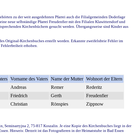
ehörten zu der weit ausgedehnten Pfarrei auch die Filialgemeinden Doderlage
ine neue selbständige Pfarrei Freudenfier mit den Filialen Klawittersdorf und
 entsprechenden Kirchenbüchern gesucht werden. Übergangsweise sind Kinder aus
des Original-Kirchenbuches erstellt worden. Erkannte zweifelsfreie Fehler im
Fehlerfreiheit erhoben.
ters
Vorname des Vaters
Name der Mutter
Wohnort der Eltern
Andreas
Remer
Rederitz
Friedrich
Gerth
Freudenfier
Christian
Rönspies
Zippnow
in, Seminarryjna 2, 75-817 Koszalin. Je eine Kopie des Kirchenbuches liegt in der
en. Hinweis: Derzeit ist das Fotografieren in der Heimatstube in Bad Essen