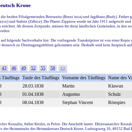
Deutsch Krone
ie beiden Filialgemeinden Briesenitz (Brzez`nica) und Jagdhaus (Budy). Früher g
yce) und Stabitz (Zdbice). Die Pfarrei Zippnow wurde im Jahr 1911 aufgeteilt und e
en errichtet. Ab diesem Zeitpunkt, müssen für diese ländlichen Gemeinden, in den
worden.
 auf folgende Sachverhalte hin: Die vorliegende Transkription ist von einer Kopie 
aber dennoch zu Übertragungsfehlern gekommen sein. Deshalb wird kein Anspruch auf 
43
46
49
52
55
58
>>
 Täuflings
Taufe des Täuflings
Vorname des Täuflings
Name des Va
8
28.03.1838
Martin
Klawun
8
01.04.1838
Augustus
Schulz
8
08.04.1838
Stephan Vincent
Rönspies
iv Koszalin, früher Köslin, in Polen. Die Anschrift lautet: Diözesanarchiv Koszal
v der Heimatstube des Heimatkreises Deutsch Krone, Ludwigsweg 10, 49152 Bad Ess