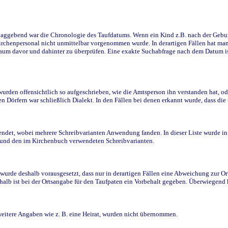
ggebend war die Chronologie des Taufdatums. Wenn ein Kind z.B. nach der Geburt 
rchenpersonal nicht unmittelbar vorgenommen wurde. In derartigen Fällen hat man d
raum davor und dahinter zu überprüfen. Eine exakte Suchabfrage nach dem Datum i
den offensichtlich so aufgeschrieben, wie die Amtsperson ihn verstanden hat, ode
n Dörfern war schließlich Dialekt. In den Fällen bei denen erkannt wurde, dass di
t, wobei mehrere Schreibvarianten Anwendung fanden. In dieser Liste wurde in de
n und den im Kirchenbuch verwendeten Schreibvarianten.
wurde deshalb vorausgesetzt, dass nur in derartigen Fällen eine Abweichung zur O
eshalb ist bei der Ortsangabe für den Taufpaten ein Vorbehalt gegeben. Überwiegen
weitere Angaben wie z. B. eine Heirat, wurden nicht übernommen.