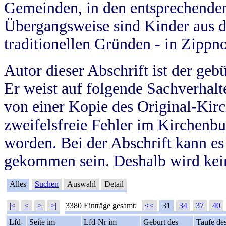
Gemeinden, in den entsprechende
Übergangsweise sind Kinder aus 
traditionellen Gründen - in Zippn
Autor dieser Abschrift ist der geb
Er weist auf folgende Sachverhalte
von einer Kopie des Original-Kirc
zweifelsfreie Fehler im Kirchenbuc
worden. Bei der Abschrift kann e
gekommen sein. Deshalb wird kein
Alles
Suchen
Auswahl
Detail
|<
<
>
>|
3380 Einträge gesamt:
<<
31
34
37
40
Lfd-
Seite im
Lfd-Nr im
Geburt des
Taufe de