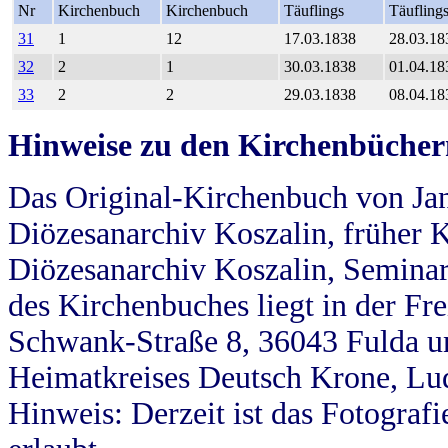
Nr
Kirchenbuch
Kirchenbuch
Täuflings
Täufling
31
1
12
17.03.1838
28.03.18
32
2
1
30.03.1838
01.04.18
33
2
2
29.03.1838
08.04.18
Hinweise zu den Kirchenbücher
Das Original-Kirchenbuch von Jan
Diözesanarchiv Koszalin, früher Kö
Diözesanarchiv Koszalin, Seminar
des Kirchenbuches liegt in der Fr
Schwank-Straße 8, 36043 Fulda u
Heimatkreises Deutsch Krone, Lu
Hinweis: Derzeit ist das Fotograf