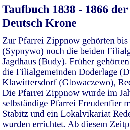
Taufbuch 1838 - 1866 der
Deutsch Krone
Zur Pfarrei Zippnow gehörten bi
(Sypnywo) noch die beiden Filial
Jagdhaus (Budy). Früher gehörten 
die Filialgemeinden Doderlage (D
Klawittersdorf (Glowaczewo), Red
Die Pfarrei Zippnow wurde im Jah
selbständige Pfarrei Freudenfier m
Stabitz und ein Lokalvikariat Red
wurden errichtet. Ab diesem Zeitp