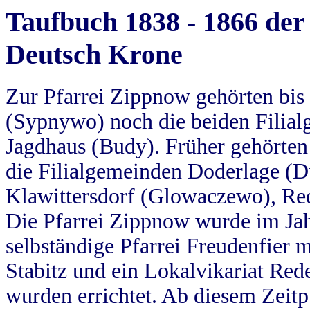
Taufbuch 1838 - 1866 der
Deutsch Krone
Zur Pfarrei Zippnow gehörten bi
(Sypnywo) noch die beiden Filial
Jagdhaus (Budy). Früher gehörten 
die Filialgemeinden Doderlage (D
Klawittersdorf (Glowaczewo), Red
Die Pfarrei Zippnow wurde im Jah
selbständige Pfarrei Freudenfier m
Stabitz und ein Lokalvikariat Red
wurden errichtet. Ab diesem Zeitp