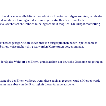
krank war, oder die Eltern die Geburt nicht sofort anzeigen konnten, wurde das
ann diesen Eintrag auf der derzeitigen aktuellen Seite - am Ende -
st aus technischen Gründen nur eingeschränkt möglich. Die Ausgabesortierung
r besser gesagt, wie die Bewohner ihn ausgesprochen haben. Später dann so
e Schreibweise nicht richtig ist, wurden Korrekturen vorgenommen.
r Spalte Wohnort der Eltern, grundsätzlich der deutsche Ortsname eingetragen.
rtsangabe der Eltern vorliegt, wenn diese auch angegeben wurde. Hierbei wurde
d kann man aber von der Richtigkeit dieser Angabe ausgehen.