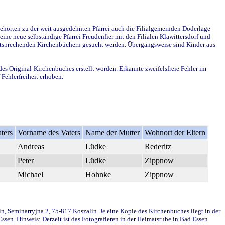
ehörten zu der weit ausgedehnten Pfarrei auch die Filialgemeinden Doderlage
ine neue selbständige Pfarrei Freudenfier mit den Filialen Klawittersdorf und
 entsprechenden Kirchenbüchern gesucht werden. Übergangsweise sind Kinder aus
des Original-Kirchenbuches erstellt worden. Erkannte zweifelsfreie Fehler im
Fehlerfreiheit erhoben.
ters
Vorname des Vaters
Name der Mutter
Wohnort der Eltern
Andreas
Lüdke
Rederitz
Peter
Lüdke
Zippnow
Michael
Hohnke
Zippnow
in, Seminarryjna 2, 75-817 Koszalin. Je eine Kopie des Kirchenbuches liegt in der
en. Hinweis: Derzeit ist das Fotografieren in der Heimatstube in Bad Essen