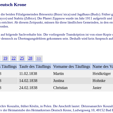
Deutsch Krone
ie beiden Filialgemeinden Briesenitz (Brzez`nica) und Jagdhaus (Budy). Früher g
yce) und Stabitz (Zdbice). Die Pfarrei Zippnow wurde im Jahr 1911 aufgeteilt und e
en errichtet. Ab diesem Zeitpunkt, müssen für diese ländlichen Gemeinden, in den
worden.
 auf folgende Sachverhalte hin: Die vorliegende Transkription ist von einer Kopie 
aber dennoch zu Übertragungsfehlern gekommen sein. Deshalb wird kein Anspruch auf 
19
22
25
28
>>
 Täuflings
Taufe des Täuflings
Vorname des Täuflings
Name des Va
8
11.02.1838
Martin
Heidkrüger
8
14.02.1838
Justina
Hohnke
8
24.02.1838
Christian
Jaster
iv Koszalin, früher Köslin, in Polen. Die Anschrift lautet: Diözesanarchiv Koszal
v der Heimatstube des Heimatkreises Deutsch Krone, Ludwigsweg 10, 49152 Bad Ess