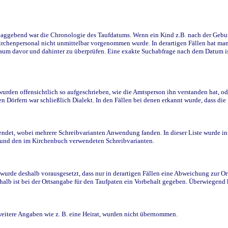
ggebend war die Chronologie des Taufdatums. Wenn ein Kind z.B. nach der Geburt 
rchenpersonal nicht unmittelbar vorgenommen wurde. In derartigen Fällen hat man d
raum davor und dahinter zu überprüfen. Eine exakte Suchabfrage nach dem Datum i
den offensichtlich so aufgeschrieben, wie die Amtsperson ihn verstanden hat, ode
n Dörfern war schließlich Dialekt. In den Fällen bei denen erkannt wurde, dass di
t, wobei mehrere Schreibvarianten Anwendung fanden. In dieser Liste wurde in de
n und den im Kirchenbuch verwendeten Schreibvarianten.
wurde deshalb vorausgesetzt, dass nur in derartigen Fällen eine Abweichung zur O
eshalb ist bei der Ortsangabe für den Taufpaten ein Vorbehalt gegeben. Überwiegen
weitere Angaben wie z. B. eine Heirat, wurden nicht übernommen.