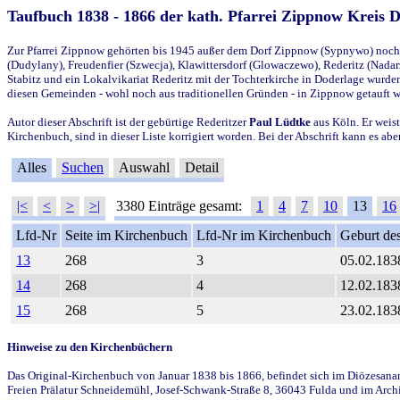
Taufbuch 1838 - 1866 der kath. Pfarrei Zippnow Kreis 
Zur Pfarrei Zippnow gehörten bis 1945 außer dem Dorf Zippnow (Sypnywo) noch d
(Dudylany), Freudenfier (Szwecja), Klawittersdorf (Glowaczewo), Rederitz (Nadarz
Stabitz und ein Lokalvikariat Rederitz mit der Tochterkirche in Doderlage wurd
diesen Gemeinden - wohl noch aus traditionellen Gründen - in Zippnow getauft 
Autor dieser Abschrift ist der gebürtige Rederitzer
Paul Lüdtke
aus Köln. Er weist
Kirchenbuch, sind in dieser Liste korrigiert worden. Bei der Abschrift kann es 
Alles
Suchen
Auswahl
Detail
|<
<
>
>|
3380 Einträge gesamt:
1
4
7
10
13
16
Lfd-Nr
Seite im Kirchenbuch
Lfd-Nr im Kirchenbuch
Geburt des
13
268
3
05.02.183
14
268
4
12.02.183
15
268
5
23.02.183
Hinweise zu den Kirchenbüchern
Das Original-Kirchenbuch von Januar 1838 bis 1866, befindet sich im Diözesanarch
Freien Prälatur Schneidemühl, Josef-Schwank-Straße 8, 36043 Fulda und im Archi