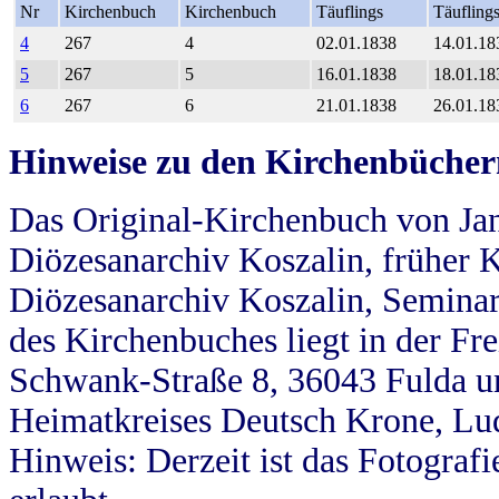
Nr
Kirchenbuch
Kirchenbuch
Täuflings
Täufling
4
267
4
02.01.1838
14.01.18
5
267
5
16.01.1838
18.01.18
6
267
6
21.01.1838
26.01.18
Hinweise zu den Kirchenbücher
Das Original-Kirchenbuch von Jan
Diözesanarchiv Koszalin, früher Kö
Diözesanarchiv Koszalin, Seminar
des Kirchenbuches liegt in der Fr
Schwank-Straße 8, 36043 Fulda u
Heimatkreises Deutsch Krone, Lu
Hinweis: Derzeit ist das Fotograf