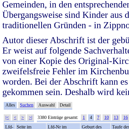
Gemeinden, in den entsprechende
Übergangsweise sind Kinder aus 
traditionellen Gründen - in Zippn
Autor dieser Abschrift ist der geb
Er weist auf folgende Sachverhalte
von einer Kopie des Original-Kirc
zweifelsfreie Fehler im Kirchenbuc
worden. Bei der Abschrift kann e
gekommen sein. Deshalb wird kein
Alles
Suchen
Auswahl
Detail
|<
<
>
>|
3380 Einträge gesamt:
1
4
7
10
13
16
Lfd-
Seite im
Lfd-Nr im
Geburt des
Taufe de