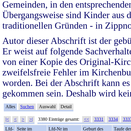
Gemeinden, in den entsprechende
Übergangsweise sind Kinder aus 
traditionellen Gründen - in Zippn
Autor dieser Abschrift ist der geb
Er weist auf folgende Sachverhalte
von einer Kopie des Original-Kirc
zweifelsfreie Fehler im Kirchenbuc
worden. Bei der Abschrift kann e
gekommen sein. Deshalb wird kein
Alles
Suchen
Auswahl
Detail
|<
<
>
>|
3380 Einträge gesamt:
<<
3331
3334
333
Lfd-
Seite im
Lfd-Nr im
Geburt des
Taufe de