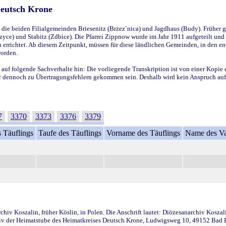
Deutsch Krone
ie beiden Filialgemeinden Briesenitz (Brzez`nica) und Jagdhaus (Budy). Früher g
yce) und Stabitz (Zdbice). Die Pfarrei Zippnow wurde im Jahr 1911 aufgeteilt und e
en errichtet. Ab diesem Zeitpunkt, müssen für diese ländlichen Gemeinden, in den
worden.
 auf folgende Sachverhalte hin: Die vorliegende Transkription ist von einer Kopie 
aber dennoch zu Übertragungsfehlern gekommen sein. Deshalb wird kein Anspruch auf 
7
3370
3373
3376
3379
 Täuflings
Taufe des Täuflings
Vorname des Täuflings
Name des Va
iv Koszalin, früher Köslin, in Polen. Die Anschrift lautet: Diözesanarchiv Koszal
v der Heimatstube des Heimatkreises Deutsch Krone, Ludwigsweg 10, 49152 Bad Ess