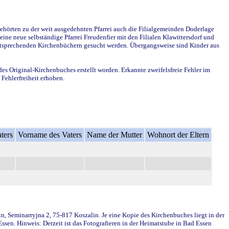
ehörten zu der weit ausgedehnten Pfarrei auch die Filialgemeinden Doderlage
ine neue selbständige Pfarrei Freudenfier mit den Filialen Klawittersdorf und
 entsprechenden Kirchenbüchern gesucht werden. Übergangsweise sind Kinder aus
des Original-Kirchenbuches erstellt worden. Erkannte zweifelsfreie Fehler im
Fehlerfreiheit erhoben.
ters
Vorname des Vaters
Name der Mutter
Wohnort der Eltern
in, Seminarryjna 2, 75-817 Koszalin. Je eine Kopie des Kirchenbuches liegt in der
en. Hinweis: Derzeit ist das Fotografieren in der Heimatstube in Bad Essen