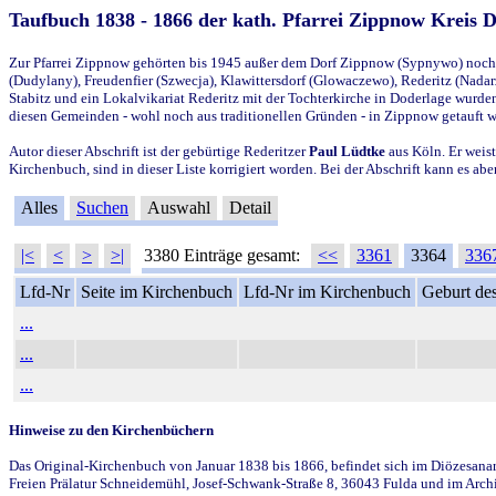
Taufbuch 1838 - 1866 der kath. Pfarrei Zippnow Kreis 
Zur Pfarrei Zippnow gehörten bis 1945 außer dem Dorf Zippnow (Sypnywo) noch d
(Dudylany), Freudenfier (Szwecja), Klawittersdorf (Glowaczewo), Rederitz (Nadarz
Stabitz und ein Lokalvikariat Rederitz mit der Tochterkirche in Doderlage wurd
diesen Gemeinden - wohl noch aus traditionellen Gründen - in Zippnow getauft 
Autor dieser Abschrift ist der gebürtige Rederitzer
Paul Lüdtke
aus Köln. Er weist
Kirchenbuch, sind in dieser Liste korrigiert worden. Bei der Abschrift kann es 
Alles
Suchen
Auswahl
Detail
|<
<
>
>|
3380 Einträge gesamt:
<<
3361
3364
336
Lfd-Nr
Seite im Kirchenbuch
Lfd-Nr im Kirchenbuch
Geburt des
...
...
...
Hinweise zu den Kirchenbüchern
Das Original-Kirchenbuch von Januar 1838 bis 1866, befindet sich im Diözesanarch
Freien Prälatur Schneidemühl, Josef-Schwank-Straße 8, 36043 Fulda und im Archi