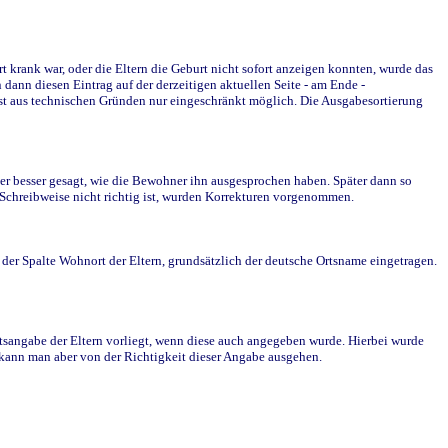
krank war, oder die Eltern die Geburt nicht sofort anzeigen konnten, wurde das
ann diesen Eintrag auf der derzeitigen aktuellen Seite - am Ende -
st aus technischen Gründen nur eingeschränkt möglich. Die Ausgabesortierung
r besser gesagt, wie die Bewohner ihn ausgesprochen haben. Später dann so
e Schreibweise nicht richtig ist, wurden Korrekturen vorgenommen.
r Spalte Wohnort der Eltern, grundsätzlich der deutsche Ortsname eingetragen.
rtsangabe der Eltern vorliegt, wenn diese auch angegeben wurde. Hierbei wurde
d kann man aber von der Richtigkeit dieser Angabe ausgehen.