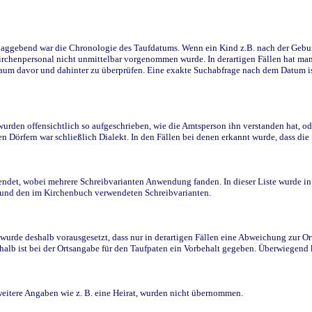
ggebend war die Chronologie des Taufdatums. Wenn ein Kind z.B. nach der Geburt 
rchenpersonal nicht unmittelbar vorgenommen wurde. In derartigen Fällen hat man d
raum davor und dahinter zu überprüfen. Eine exakte Suchabfrage nach dem Datum i
den offensichtlich so aufgeschrieben, wie die Amtsperson ihn verstanden hat, ode
n Dörfern war schließlich Dialekt. In den Fällen bei denen erkannt wurde, dass di
t, wobei mehrere Schreibvarianten Anwendung fanden. In dieser Liste wurde in de
n und den im Kirchenbuch verwendeten Schreibvarianten.
wurde deshalb vorausgesetzt, dass nur in derartigen Fällen eine Abweichung zur O
eshalb ist bei der Ortsangabe für den Taufpaten ein Vorbehalt gegeben. Überwiegen
weitere Angaben wie z. B. eine Heirat, wurden nicht übernommen.