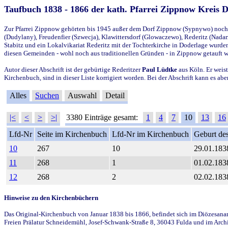
Taufbuch 1838 - 1866 der kath. Pfarrei Zippnow Kreis 
Zur Pfarrei Zippnow gehörten bis 1945 außer dem Dorf Zippnow (Sypnywo) noch d
(Dudylany), Freudenfier (Szwecja), Klawittersdorf (Glowaczewo), Rederitz (Nadarz
Stabitz und ein Lokalvikariat Rederitz mit der Tochterkirche in Doderlage wurd
diesen Gemeinden - wohl noch aus traditionellen Gründen - in Zippnow getauft 
Autor dieser Abschrift ist der gebürtige Rederitzer
Paul Lüdtke
aus Köln. Er weist
Kirchenbuch, sind in dieser Liste korrigiert worden. Bei der Abschrift kann es 
Alles
Suchen
Auswahl
Detail
|<
<
>
>|
3380 Einträge gesamt:
1
4
7
10
13
16
Lfd-Nr
Seite im Kirchenbuch
Lfd-Nr im Kirchenbuch
Geburt des
10
267
10
29.01.183
11
268
1
01.02.183
12
268
2
02.02.183
Hinweise zu den Kirchenbüchern
Das Original-Kirchenbuch von Januar 1838 bis 1866, befindet sich im Diözesanarch
Freien Prälatur Schneidemühl, Josef-Schwank-Straße 8, 36043 Fulda und im Archi