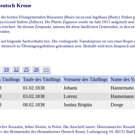
Deutsch Krone
ie beiden Filialgemeinden Briesenitz (Brzez`nica) und Jagdhaus (Budy). Früher g
yce) und Stabitz (Zdbice). Die Pfarrei Zippnow wurde im Jahr 1911 aufgeteilt und e
en errichtet. Ab diesem Zeitpunkt, müssen für diese ländlichen Gemeinden, in den
worden.
 auf folgende Sachverhalte hin: Die vorliegende Transkription ist von einer Kopie 
aber dennoch zu Übertragungsfehlern gekommen sein. Deshalb wird kein Anspruch auf 
19
22
25
28
>>
 Täuflings
Taufe des Täuflings
Vorname des Täuflings
Name des Va
8
01.02.1838
Johann
Hannemann
8
03.02.1838
Lorenz
Hannemann
8
08.02.1838
Justina Brigitta
Doege
iv Koszalin, früher Köslin, in Polen. Die Anschrift lautet: Diözesanarchiv Koszal
v der Heimatstube des Heimatkreises Deutsch Krone, Ludwigsweg 10, 49152 Bad Ess