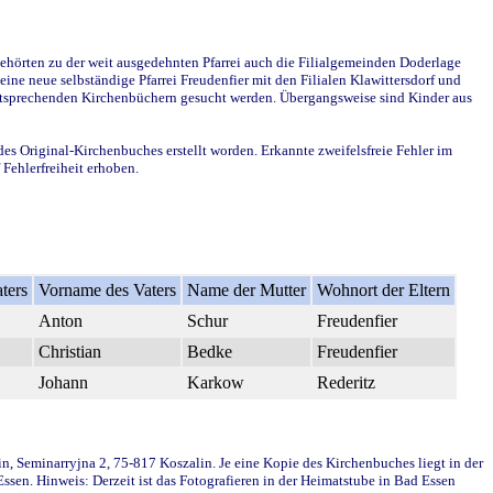
ehörten zu der weit ausgedehnten Pfarrei auch die Filialgemeinden Doderlage
ine neue selbständige Pfarrei Freudenfier mit den Filialen Klawittersdorf und
 entsprechenden Kirchenbüchern gesucht werden. Übergangsweise sind Kinder aus
des Original-Kirchenbuches erstellt worden. Erkannte zweifelsfreie Fehler im
Fehlerfreiheit erhoben.
ters
Vorname des Vaters
Name der Mutter
Wohnort der Eltern
Anton
Schur
Freudenfier
Christian
Bedke
Freudenfier
Johann
Karkow
Rederitz
in, Seminarryjna 2, 75-817 Koszalin. Je eine Kopie des Kirchenbuches liegt in der
en. Hinweis: Derzeit ist das Fotografieren in der Heimatstube in Bad Essen