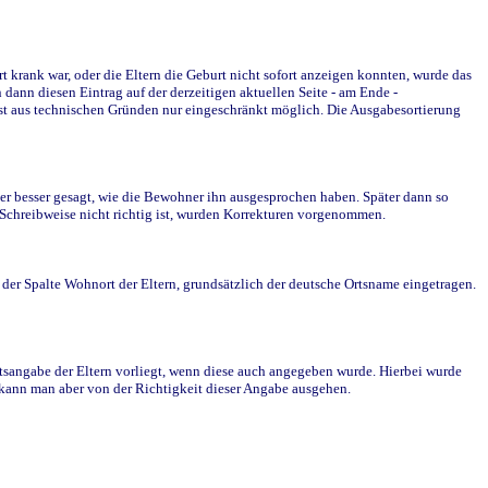
krank war, oder die Eltern die Geburt nicht sofort anzeigen konnten, wurde das
ann diesen Eintrag auf der derzeitigen aktuellen Seite - am Ende -
st aus technischen Gründen nur eingeschränkt möglich. Die Ausgabesortierung
r besser gesagt, wie die Bewohner ihn ausgesprochen haben. Später dann so
e Schreibweise nicht richtig ist, wurden Korrekturen vorgenommen.
r Spalte Wohnort der Eltern, grundsätzlich der deutsche Ortsname eingetragen.
rtsangabe der Eltern vorliegt, wenn diese auch angegeben wurde. Hierbei wurde
d kann man aber von der Richtigkeit dieser Angabe ausgehen.