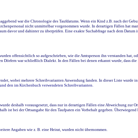
ggebend war die Chronologie des Taufdatums. Wenn ein Kind z.B. nach der Geburt 
rchenpersonal nicht unmittelbar vorgenommen wurde. In derartigen Fällen hat man d
raum davor und dahinter zu überprüfen. Eine exakte Suchabfrage nach dem Datum i
den offensichtlich so aufgeschrieben, wie die Amtsperson ihn verstanden hat, ode
n Dörfern war schließlich Dialekt. In den Fällen bei denen erkannt wurde, dass di
t, wobei mehrere Schreibvarianten Anwendung fanden. In dieser Liste wurde in de
n und den im Kirchenbuch verwendeten Schreibvarianten.
wurde deshalb vorausgesetzt, dass nur in derartigen Fällen eine Abweichung zur O
eshalb ist bei der Ortsangabe für den Taufpaten ein Vorbehalt gegeben. Überwiegen
weitere Angaben wie z. B. eine Heirat, wurden nicht übernommen.