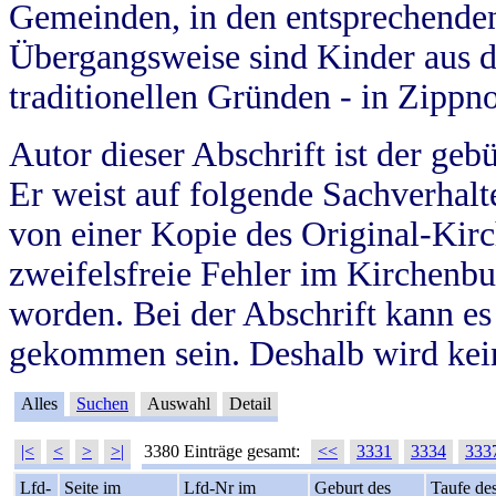
Gemeinden, in den entsprechende
Übergangsweise sind Kinder aus 
traditionellen Gründen - in Zippn
Autor dieser Abschrift ist der geb
Er weist auf folgende Sachverhalte
von einer Kopie des Original-Kirc
zweifelsfreie Fehler im Kirchenbuc
worden. Bei der Abschrift kann e
gekommen sein. Deshalb wird kein
Alles
Suchen
Auswahl
Detail
|<
<
>
>|
3380 Einträge gesamt:
<<
3331
3334
333
Lfd-
Seite im
Lfd-Nr im
Geburt des
Taufe de