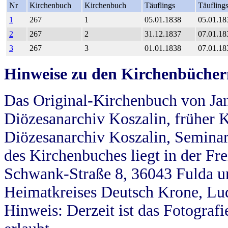
Nr
Kirchenbuch
Kirchenbuch
Täuflings
Täufling
1
267
1
05.01.1838
05.01.18
2
267
2
31.12.1837
07.01.18
3
267
3
01.01.1838
07.01.18
Hinweise zu den Kirchenbücher
Das Original-Kirchenbuch von Jan
Diözesanarchiv Koszalin, früher Kö
Diözesanarchiv Koszalin, Seminar
des Kirchenbuches liegt in der Fr
Schwank-Straße 8, 36043 Fulda u
Heimatkreises Deutsch Krone, Lu
Hinweis: Derzeit ist das Fotograf