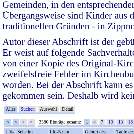
Gemeinden, in den entsprechende
Übergangsweise sind Kinder aus 
traditionellen Gründen - in Zippn
Autor dieser Abschrift ist der geb
Er weist auf folgende Sachverhalte
von einer Kopie des Original-Kirc
zweifelsfreie Fehler im Kirchenbuc
worden. Bei der Abschrift kann e
gekommen sein. Deshalb wird kein
Alles
Suchen
Auswahl
Detail
|<
<
>
>|
3380 Einträge gesamt:
1
4
7
10
13
16
Lfd-
Seite im
Lfd-Nr im
Geburt des
Taufe de