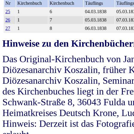
Nr
Kirchenbuch
Kirchenbuch
Täuflings
Täufling
25
1
6
04.03.1838
05.03.18
26
1
7
05.03.1838
07.03.18
27
1
8
06.03.1838
07.03.18
Hinweise zu den Kirchenbücher
Das Original-Kirchenbuch von Jan
Diözesanarchiv Koszalin, früher Kö
Diözesanarchiv Koszalin, Seminar
des Kirchenbuches liegt in der Fr
Schwank-Straße 8, 36043 Fulda u
Heimatkreises Deutsch Krone, Lu
Hinweis: Derzeit ist das Fotograf