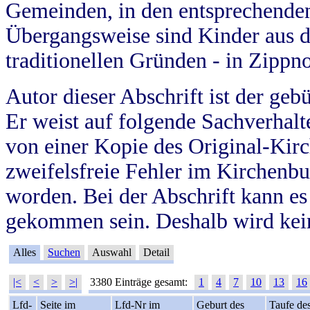
Gemeinden, in den entsprechende
Übergangsweise sind Kinder aus 
traditionellen Gründen - in Zippn
Autor dieser Abschrift ist der geb
Er weist auf folgende Sachverhalte
von einer Kopie des Original-Kirc
zweifelsfreie Fehler im Kirchenbuc
worden. Bei der Abschrift kann e
gekommen sein. Deshalb wird kein
Alles
Suchen
Auswahl
Detail
|<
<
>
>|
3380 Einträge gesamt:
1
4
7
10
13
16
Lfd-
Seite im
Lfd-Nr im
Geburt des
Taufe de