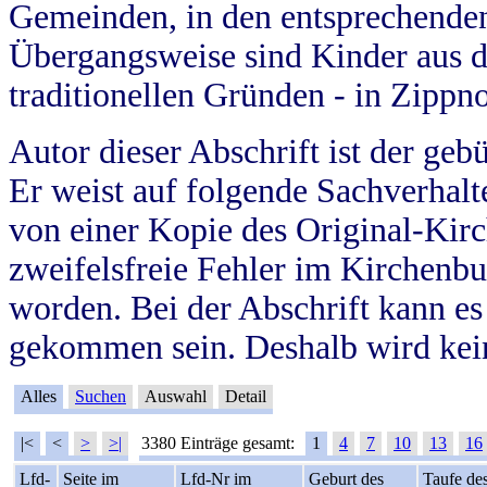
Gemeinden, in den entsprechende
Übergangsweise sind Kinder aus 
traditionellen Gründen - in Zippn
Autor dieser Abschrift ist der geb
Er weist auf folgende Sachverhalte
von einer Kopie des Original-Kirc
zweifelsfreie Fehler im Kirchenbuc
worden. Bei der Abschrift kann e
gekommen sein. Deshalb wird kein
Alles
Suchen
Auswahl
Detail
|<
<
>
>|
3380 Einträge gesamt:
1
4
7
10
13
16
Lfd-
Seite im
Lfd-Nr im
Geburt des
Taufe de