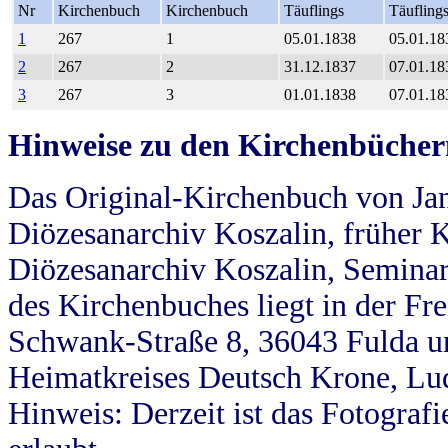
Nr
Kirchenbuch
Kirchenbuch
Täuflings
Täufling
1
267
1
05.01.1838
05.01.18
2
267
2
31.12.1837
07.01.18
3
267
3
01.01.1838
07.01.18
Hinweise zu den Kirchenbücher
Das Original-Kirchenbuch von Jan
Diözesanarchiv Koszalin, früher Kö
Diözesanarchiv Koszalin, Seminar
des Kirchenbuches liegt in der Fr
Schwank-Straße 8, 36043 Fulda u
Heimatkreises Deutsch Krone, Lu
Hinweis: Derzeit ist das Fotograf