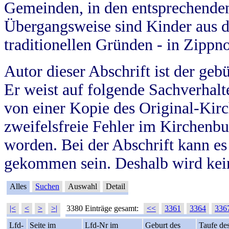
Gemeinden, in den entsprechende
Übergangsweise sind Kinder aus 
traditionellen Gründen - in Zippn
Autor dieser Abschrift ist der geb
Er weist auf folgende Sachverhalte
von einer Kopie des Original-Kirc
zweifelsfreie Fehler im Kirchenbuc
worden. Bei der Abschrift kann e
gekommen sein. Deshalb wird kein
Alles
Suchen
Auswahl
Detail
|<
<
>
>|
3380 Einträge gesamt:
<<
3361
3364
336
Lfd-
Seite im
Lfd-Nr im
Geburt des
Taufe de