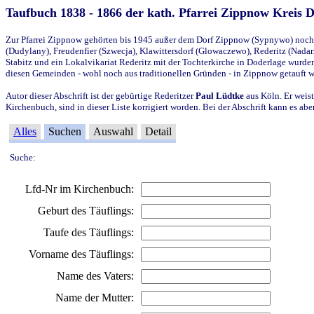
Taufbuch 1838 - 1866 der kath. Pfarrei Zippnow Kreis 
Zur Pfarrei Zippnow gehörten bis 1945 außer dem Dorf Zippnow (Sypnywo) noch d
(Dudylany), Freudenfier (Szwecja), Klawittersdorf (Glowaczewo), Rederitz (Nadarz
Stabitz und ein Lokalvikariat Rederitz mit der Tochterkirche in Doderlage wurd
diesen Gemeinden - wohl noch aus traditionellen Gründen - in Zippnow getauft 
Autor dieser Abschrift ist der gebürtige Rederitzer
Paul Lüdtke
aus Köln. Er weist
Kirchenbuch, sind in dieser Liste korrigiert worden. Bei der Abschrift kann es 
Alles
Suchen
Auswahl
Detail
Suche:
Lfd-Nr im Kirchenbuch:
Geburt des Täuflings:
Taufe des Täuflings:
Vorname des Täuflings:
Name des Vaters:
Name der Mutter: