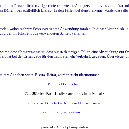
den offensichtlich so aufgeschrieben, wie die Amtsperson ihn verstanden hat, ode
n Dörfern war schließlich Dialekt. In den Fällen bei denen erkannt wurde, dass di
t, wobei mehrere Schreibvarianten Anwendung fanden. In dieser Liste wurde in de
n und den im Kirchenbuch verwendeten Schreibvarianten.
wurde deshalb vorausgesetzt, dass nur in derartigen Fällen eine Abweichung zur O
eshalb ist bei der Ortsangabe für den Taufpaten ein Vorbehalt gegeben. Überwiegen
weitere Angaben wie z. B. eine Heirat, wurden nicht übernommen.
Paul Lüdtke aus Köln
© 2009 by Paul Lüdke und Joachim Schulz
zurück zu: Back to the Roots in Deutsch Krone
zurück zur Quellenübersicht
powered in 0.01s by baseportal.de