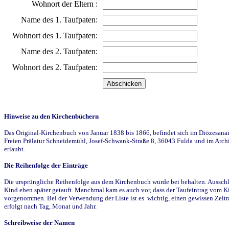
Wohnort der Eltern :
Name des 1. Taufpaten:
Wohnort des 1. Taufpaten:
Name des 2. Taufpaten:
Wohnort des 2. Taufpaten:
Hinweise zu den Kirchenbüchern
Das Original-Kirchenbuch von Januar 1838 bis 1866, befindet sich im Diözesanarch
Freien Prälatur Schneidemühl, Josef-Schwank-Straße 8, 36043 Fulda und im Archi
erlaubt.
Die Reihenfolge der Einträge
Die ursprüngliche Reihenfolge aus dem Kirchenbuch wurde bei behalten. Ausschla
Kind eben später getauft. Manchmal kam es auch vor, dass der Taufeintrag vom Ki
vorgenommen. Bei der Verwendung der Liste ist es wichtig, einen gewissen Zeit
erfolgt nach Tag, Monat und Jahr.
Schreibweise der Namen