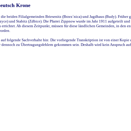
Deutsch Krone
ie beiden Filialgemeinden Briesenitz (Brzez`nica) und Jagdhaus (Budy). Früher g
yce) und Stabitz (Zdbice). Die Pfarrei Zippnow wurde im Jahr 1911 aufgeteilt und e
en errichtet. Ab diesem Zeitpunkt, müssen für diese ländlichen Gemeinden, in den
worden.
 auf folgende Sachverhalte hin: Die vorliegende Transkription ist von einer Kopie 
aber dennoch zu Übertragungsfehlern gekommen sein. Deshalb wird kein Anspruch auf 