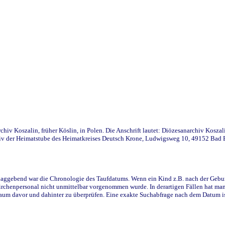
iv Koszalin, früher Köslin, in Polen. Die Anschrift lautet: Diözesanarchiv Koszal
v der Heimatstube des Heimatkreises Deutsch Krone, Ludwigsweg 10, 49152 Bad Ess
ggebend war die Chronologie des Taufdatums. Wenn ein Kind z.B. nach der Geburt 
rchenpersonal nicht unmittelbar vorgenommen wurde. In derartigen Fällen hat man d
raum davor und dahinter zu überprüfen. Eine exakte Suchabfrage nach dem Datum i