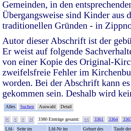
Gemeinden, in den entsprechende
Übergangsweise sind Kinder aus 
traditionellen Gründen - in Zippn
Autor dieser Abschrift ist der geb
Er weist auf folgende Sachverhalte
von einer Kopie des Original-Kirc
zweifelsfreie Fehler im Kirchenbuc
worden. Bei der Abschrift kann e
gekommen sein. Deshalb wird kein
Alles
Suchen
Auswahl
Detail
|<
<
>
>|
3380 Einträge gesamt:
<<
3361
3364
336
Lfd-
Seite im
Lfd-Nr im
Geburt des
Taufe de