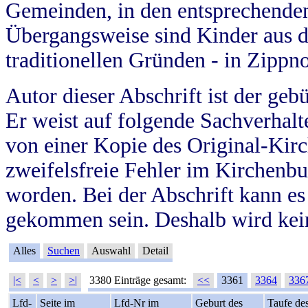
Gemeinden, in den entsprechende
Übergangsweise sind Kinder aus 
traditionellen Gründen - in Zippn
Autor dieser Abschrift ist der geb
Er weist auf folgende Sachverhalte
von einer Kopie des Original-Kirc
zweifelsfreie Fehler im Kirchenbuc
worden. Bei der Abschrift kann e
gekommen sein. Deshalb wird kein
Alles
Suchen
Auswahl
Detail
|<
<
>
>|
3380 Einträge gesamt:
<<
3361
3364
336
Lfd-
Seite im
Lfd-Nr im
Geburt des
Taufe de