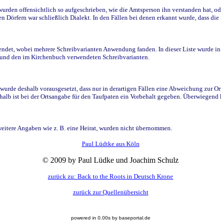
den offensichtlich so aufgeschrieben, wie die Amtsperson ihn verstanden hat, ode
n Dörfern war schließlich Dialekt. In den Fällen bei denen erkannt wurde, dass di
t, wobei mehrere Schreibvarianten Anwendung fanden. In dieser Liste wurde in de
n und den im Kirchenbuch verwendeten Schreibvarianten.
wurde deshalb vorausgesetzt, dass nur in derartigen Fällen eine Abweichung zur O
eshalb ist bei der Ortsangabe für den Taufpaten ein Vorbehalt gegeben. Überwiegen
weitere Angaben wie z. B. eine Heirat, wurden nicht übernommen.
Paul Lüdtke aus Köln
© 2009 by Paul Lüdke und Joachim Schulz
zurück zu: Back to the Roots in Deutsch Krone
zurück zur Quellenübersicht
powered in 0.00s by baseportal.de