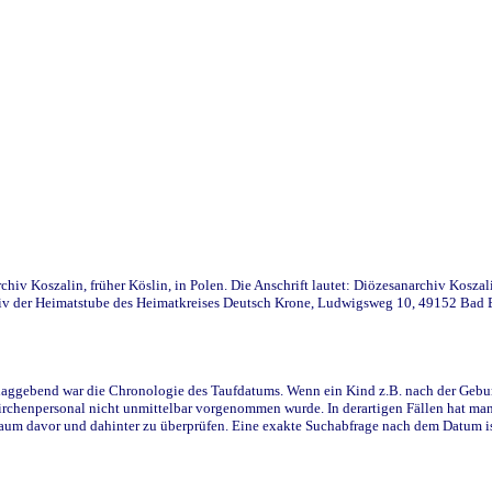
iv Koszalin, früher Köslin, in Polen. Die Anschrift lautet: Diözesanarchiv Koszal
v der Heimatstube des Heimatkreises Deutsch Krone, Ludwigsweg 10, 49152 Bad Ess
ggebend war die Chronologie des Taufdatums. Wenn ein Kind z.B. nach der Geburt 
rchenpersonal nicht unmittelbar vorgenommen wurde. In derartigen Fällen hat man d
raum davor und dahinter zu überprüfen. Eine exakte Suchabfrage nach dem Datum i