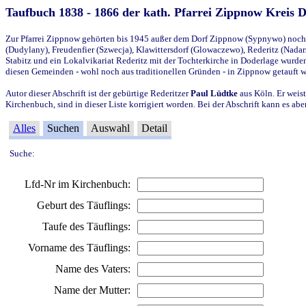
Taufbuch 1838 - 1866 der kath. Pfarrei Zippnow Kreis 
Zur Pfarrei Zippnow gehörten bis 1945 außer dem Dorf Zippnow (Sypnywo) noch d
(Dudylany), Freudenfier (Szwecja), Klawittersdorf (Glowaczewo), Rederitz (Nadarz
Stabitz und ein Lokalvikariat Rederitz mit der Tochterkirche in Doderlage wurd
diesen Gemeinden - wohl noch aus traditionellen Gründen - in Zippnow getauft 
Autor dieser Abschrift ist der gebürtige Rederitzer
Paul Lüdtke
aus Köln. Er weist
Kirchenbuch, sind in dieser Liste korrigiert worden. Bei der Abschrift kann es 
Alles
Suchen
Auswahl
Detail
Suche:
Lfd-Nr im Kirchenbuch:
Geburt des Täuflings:
Taufe des Täuflings:
Vorname des Täuflings:
Name des Vaters:
Name der Mutter: