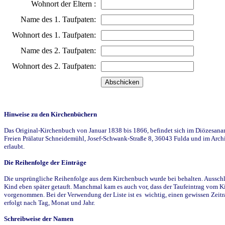
Wohnort der Eltern :
Name des 1. Taufpaten:
Wohnort des 1. Taufpaten:
Name des 2. Taufpaten:
Wohnort des 2. Taufpaten:
Hinweise zu den Kirchenbüchern
Das Original-Kirchenbuch von Januar 1838 bis 1866, befindet sich im Diözesanarch
Freien Prälatur Schneidemühl, Josef-Schwank-Straße 8, 36043 Fulda und im Archi
erlaubt.
Die Reihenfolge der Einträge
Die ursprüngliche Reihenfolge aus dem Kirchenbuch wurde bei behalten. Ausschla
Kind eben später getauft. Manchmal kam es auch vor, dass der Taufeintrag vom Ki
vorgenommen. Bei der Verwendung der Liste ist es wichtig, einen gewissen Zeit
erfolgt nach Tag, Monat und Jahr.
Schreibweise der Namen