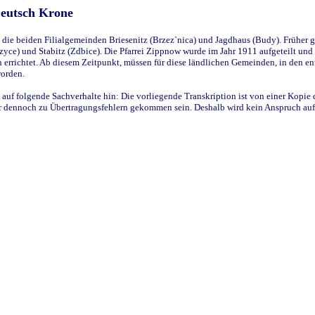
Deutsch Krone
ie beiden Filialgemeinden Briesenitz (Brzez`nica) und Jagdhaus (Budy). Früher g
yce) und Stabitz (Zdbice). Die Pfarrei Zippnow wurde im Jahr 1911 aufgeteilt und e
en errichtet. Ab diesem Zeitpunkt, müssen für diese ländlichen Gemeinden, in den
worden.
 auf folgende Sachverhalte hin: Die vorliegende Transkription ist von einer Kopie 
aber dennoch zu Übertragungsfehlern gekommen sein. Deshalb wird kein Anspruch auf 