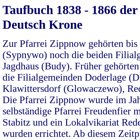
Taufbuch 1838 - 1866 der
Deutsch Krone
Zur Pfarrei Zippnow gehörten bi
(Sypnywo) noch die beiden Filial
Jagdhaus (Budy). Früher gehörten 
die Filialgemeinden Doderlage (D
Klawittersdorf (Glowaczewo), Red
Die Pfarrei Zippnow wurde im Jah
selbständige Pfarrei Freudenfier m
Stabitz und ein Lokalvikariat Red
wurden errichtet. Ab diesem Zeitp