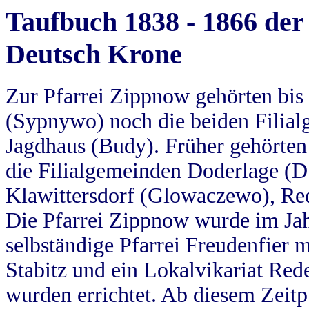
Taufbuch 1838 - 1866 der
Deutsch Krone
Zur Pfarrei Zippnow gehörten bi
(Sypnywo) noch die beiden Filial
Jagdhaus (Budy). Früher gehörten 
die Filialgemeinden Doderlage (D
Klawittersdorf (Glowaczewo), Red
Die Pfarrei Zippnow wurde im Jah
selbständige Pfarrei Freudenfier m
Stabitz und ein Lokalvikariat Red
wurden errichtet. Ab diesem Zeitp