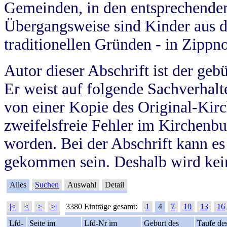
Gemeinden, in den entsprechende
Übergangsweise sind Kinder aus 
traditionellen Gründen - in Zippn
Autor dieser Abschrift ist der geb
Er weist auf folgende Sachverhalte
von einer Kopie des Original-Kirc
zweifelsfreie Fehler im Kirchenbuc
worden. Bei der Abschrift kann e
gekommen sein. Deshalb wird kein
Alles
Suchen
Auswahl
Detail
|<
<
>
>|
3380 Einträge gesamt:
1
4
7
10
13
16
Lfd-
Seite im
Lfd-Nr im
Geburt des
Taufe de