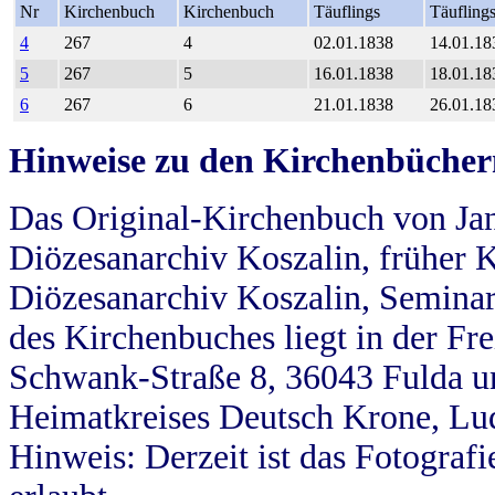
Nr
Kirchenbuch
Kirchenbuch
Täuflings
Täufling
4
267
4
02.01.1838
14.01.18
5
267
5
16.01.1838
18.01.18
6
267
6
21.01.1838
26.01.18
Hinweise zu den Kirchenbücher
Das Original-Kirchenbuch von Jan
Diözesanarchiv Koszalin, früher Kö
Diözesanarchiv Koszalin, Seminar
des Kirchenbuches liegt in der Fr
Schwank-Straße 8, 36043 Fulda u
Heimatkreises Deutsch Krone, Lu
Hinweis: Derzeit ist das Fotograf