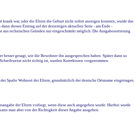
krank war, oder die Eltern die Geburt nicht sofort anzeigen konnten, wurde das
ann diesen Eintrag auf der derzeitigen aktuellen Seite - am Ende -
st aus technischen Gründen nur eingeschränkt möglich. Die Ausgabesortierung
r besser gesagt, wie die Bewohner ihn ausgesprochen haben. Später dann so
e Schreibweise nicht richtig ist, wurden Korrekturen vorgenommen.
r Spalte Wohnort der Eltern, grundsätzlich der deutsche Ortsname eingetragen.
rtsangabe der Eltern vorliegt, wenn diese auch angegeben wurde. Hierbei wurde
d kann man aber von der Richtigkeit dieser Angabe ausgehen.