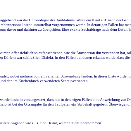
ggebend war die Chronologie des Taufdatums. Wenn ein Kind z.B. nach der Geburt 
rchenpersonal nicht unmittelbar vorgenommen wurde. In derartigen Fällen hat man d
raum davor und dahinter zu überprüfen. Eine exakte Suchabfrage nach dem Datum i
den offensichtlich so aufgeschrieben, wie die Amtsperson ihn verstanden hat, ode
n Dörfern war schließlich Dialekt. In den Fällen bei denen erkannt wurde, dass di
t, wobei mehrere Schreibvarianten Anwendung fanden. In dieser Liste wurde in de
n und den im Kirchenbuch verwendeten Schreibvarianten.
wurde deshalb vorausgesetzt, dass nur in derartigen Fällen eine Abweichung zur O
eshalb ist bei der Ortsangabe für den Taufpaten ein Vorbehalt gegeben. Überwiegen
weitere Angaben wie z. B. eine Heirat, wurden nicht übernommen.