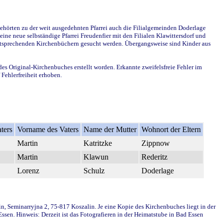
ehörten zu der weit ausgedehnten Pfarrei auch die Filialgemeinden Doderlage
ine neue selbständige Pfarrei Freudenfier mit den Filialen Klawittersdorf und
 entsprechenden Kirchenbüchern gesucht werden. Übergangsweise sind Kinder aus
des Original-Kirchenbuches erstellt worden. Erkannte zweifelsfreie Fehler im
Fehlerfreiheit erhoben.
ters
Vorname des Vaters
Name der Mutter
Wohnort der Eltern
Martin
Katritzke
Zippnow
Martin
Klawun
Rederitz
Lorenz
Schulz
Doderlage
in, Seminarryjna 2, 75-817 Koszalin. Je eine Kopie des Kirchenbuches liegt in der
en. Hinweis: Derzeit ist das Fotografieren in der Heimatstube in Bad Essen