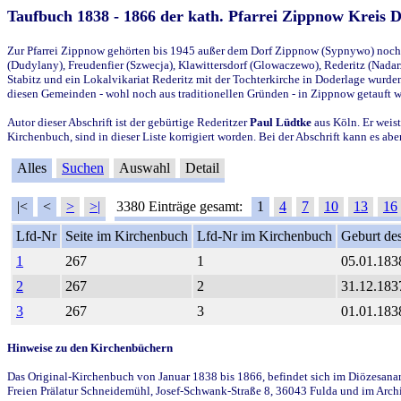
Taufbuch 1838 - 1866 der kath. Pfarrei Zippnow Kreis 
Zur Pfarrei Zippnow gehörten bis 1945 außer dem Dorf Zippnow (Sypnywo) noch d
(Dudylany), Freudenfier (Szwecja), Klawittersdorf (Glowaczewo), Rederitz (Nadarz
Stabitz und ein Lokalvikariat Rederitz mit der Tochterkirche in Doderlage wurd
diesen Gemeinden - wohl noch aus traditionellen Gründen - in Zippnow getauft 
Autor dieser Abschrift ist der gebürtige Rederitzer
Paul Lüdtke
aus Köln. Er weist
Kirchenbuch, sind in dieser Liste korrigiert worden. Bei der Abschrift kann es 
Alles
Suchen
Auswahl
Detail
|<
<
>
>|
3380 Einträge gesamt:
1
4
7
10
13
16
Lfd-Nr
Seite im Kirchenbuch
Lfd-Nr im Kirchenbuch
Geburt des
1
267
1
05.01.183
2
267
2
31.12.183
3
267
3
01.01.183
Hinweise zu den Kirchenbüchern
Das Original-Kirchenbuch von Januar 1838 bis 1866, befindet sich im Diözesanarch
Freien Prälatur Schneidemühl, Josef-Schwank-Straße 8, 36043 Fulda und im Archi