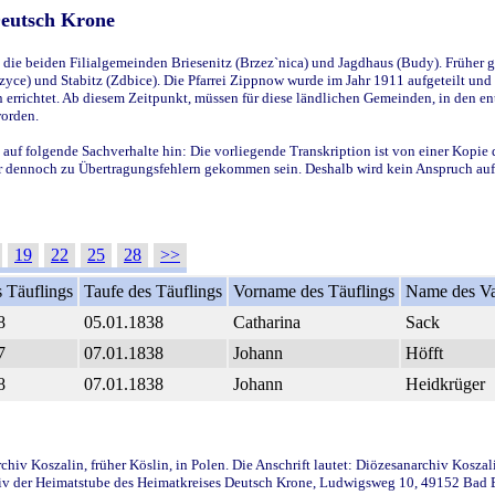
Deutsch Krone
ie beiden Filialgemeinden Briesenitz (Brzez`nica) und Jagdhaus (Budy). Früher g
yce) und Stabitz (Zdbice). Die Pfarrei Zippnow wurde im Jahr 1911 aufgeteilt und e
en errichtet. Ab diesem Zeitpunkt, müssen für diese ländlichen Gemeinden, in den
worden.
 auf folgende Sachverhalte hin: Die vorliegende Transkription ist von einer Kopie 
aber dennoch zu Übertragungsfehlern gekommen sein. Deshalb wird kein Anspruch auf 
19
22
25
28
>>
 Täuflings
Taufe des Täuflings
Vorname des Täuflings
Name des Va
8
05.01.1838
Catharina
Sack
7
07.01.1838
Johann
Höfft
8
07.01.1838
Johann
Heidkrüger
iv Koszalin, früher Köslin, in Polen. Die Anschrift lautet: Diözesanarchiv Koszal
v der Heimatstube des Heimatkreises Deutsch Krone, Ludwigsweg 10, 49152 Bad Ess