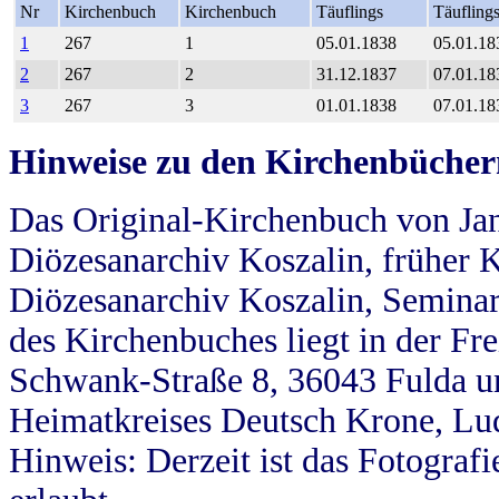
Nr
Kirchenbuch
Kirchenbuch
Täuflings
Täufling
1
267
1
05.01.1838
05.01.18
2
267
2
31.12.1837
07.01.18
3
267
3
01.01.1838
07.01.18
Hinweise zu den Kirchenbücher
Das Original-Kirchenbuch von Jan
Diözesanarchiv Koszalin, früher Kö
Diözesanarchiv Koszalin, Seminar
des Kirchenbuches liegt in der Fr
Schwank-Straße 8, 36043 Fulda u
Heimatkreises Deutsch Krone, Lu
Hinweis: Derzeit ist das Fotograf