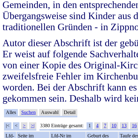
Gemeinden, in den entsprechende
Übergangsweise sind Kinder aus 
traditionellen Gründen - in Zippn
Autor dieser Abschrift ist der geb
Er weist auf folgende Sachverhalte
von einer Kopie des Original-Kirc
zweifelsfreie Fehler im Kirchenbuc
worden. Bei der Abschrift kann e
gekommen sein. Deshalb wird kein
Alles
Suchen
Auswahl
Detail
|<
<
>
>|
3380 Einträge gesamt:
1
4
7
10
13
16
Lfd-
Seite im
Lfd-Nr im
Geburt des
Taufe de