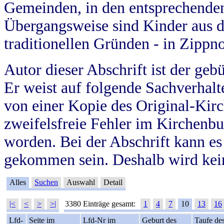
Gemeinden, in den entsprechende
Übergangsweise sind Kinder aus 
traditionellen Gründen - in Zippn
Autor dieser Abschrift ist der geb
Er weist auf folgende Sachverhalte
von einer Kopie des Original-Kirc
zweifelsfreie Fehler im Kirchenbuc
worden. Bei der Abschrift kann e
gekommen sein. Deshalb wird kein
Alles
Suchen
Auswahl
Detail
|<
<
>
>|
3380 Einträge gesamt:
1
4
7
10
13
16
Lfd-
Seite im
Lfd-Nr im
Geburt des
Taufe de