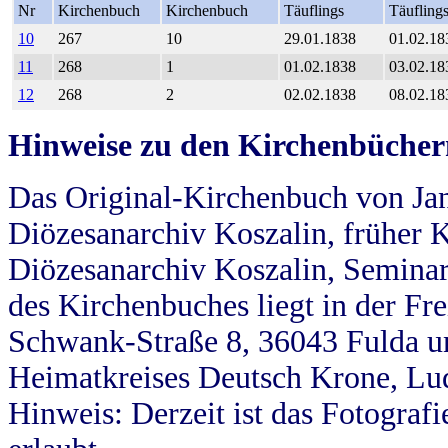
Nr
Kirchenbuch
Kirchenbuch
Täuflings
Täufling
10
267
10
29.01.1838
01.02.18
11
268
1
01.02.1838
03.02.18
12
268
2
02.02.1838
08.02.18
Hinweise zu den Kirchenbücher
Das Original-Kirchenbuch von Jan
Diözesanarchiv Koszalin, früher Kö
Diözesanarchiv Koszalin, Seminar
des Kirchenbuches liegt in der Fr
Schwank-Straße 8, 36043 Fulda u
Heimatkreises Deutsch Krone, Lu
Hinweis: Derzeit ist das Fotograf