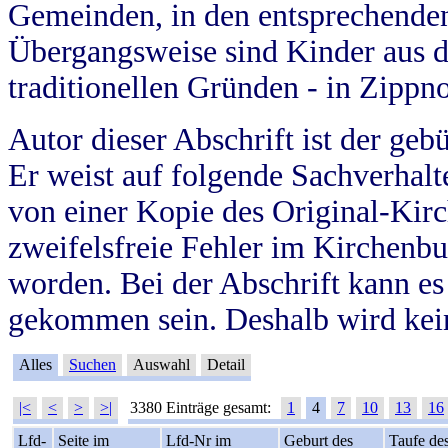
Gemeinden, in den entsprechende
Übergangsweise sind Kinder aus 
traditionellen Gründen - in Zippn
Autor dieser Abschrift ist der geb
Er weist auf folgende Sachverhalte
von einer Kopie des Original-Kirc
zweifelsfreie Fehler im Kirchenbuc
worden. Bei der Abschrift kann e
gekommen sein. Deshalb wird kein
Alles
Suchen
Auswahl
Detail
|<
<
>
>|
3380 Einträge gesamt:
1
4
7
10
13
16
Lfd-
Seite im
Lfd-Nr im
Geburt des
Taufe de