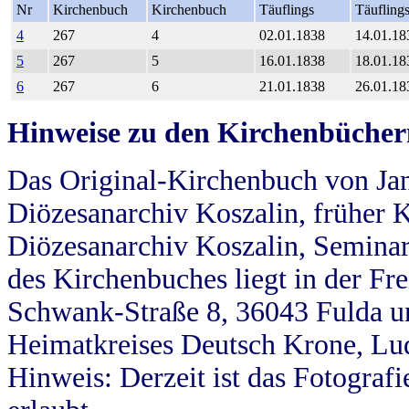
Nr
Kirchenbuch
Kirchenbuch
Täuflings
Täufling
4
267
4
02.01.1838
14.01.18
5
267
5
16.01.1838
18.01.18
6
267
6
21.01.1838
26.01.18
Hinweise zu den Kirchenbücher
Das Original-Kirchenbuch von Jan
Diözesanarchiv Koszalin, früher Kö
Diözesanarchiv Koszalin, Seminar
des Kirchenbuches liegt in der Fr
Schwank-Straße 8, 36043 Fulda u
Heimatkreises Deutsch Krone, Lu
Hinweis: Derzeit ist das Fotograf