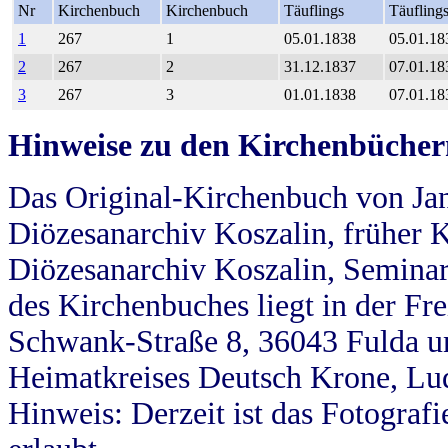
Nr
Kirchenbuch
Kirchenbuch
Täuflings
Täufling
1
267
1
05.01.1838
05.01.18
2
267
2
31.12.1837
07.01.18
3
267
3
01.01.1838
07.01.18
Hinweise zu den Kirchenbücher
Das Original-Kirchenbuch von Jan
Diözesanarchiv Koszalin, früher Kö
Diözesanarchiv Koszalin, Seminar
des Kirchenbuches liegt in der Fr
Schwank-Straße 8, 36043 Fulda u
Heimatkreises Deutsch Krone, Lu
Hinweis: Derzeit ist das Fotograf