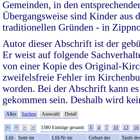
Gemeinden, in den entsprechende
Übergangsweise sind Kinder aus 
traditionellen Gründen - in Zippn
Autor dieser Abschrift ist der geb
Er weist auf folgende Sachverhalte
von einer Kopie des Original-Kirc
zweifelsfreie Fehler im Kirchenbuc
worden. Bei der Abschrift kann e
gekommen sein. Deshalb wird kein
Alles
Suchen
Auswahl
Detail
|<
<
>
>|
3380 Einträge gesamt:
1
4
7
10
13
16
Lfd-
Seite im
Lfd-Nr im
Geburt des
Taufe de