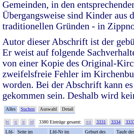
Gemeinden, in den entsprechende
Übergangsweise sind Kinder aus 
traditionellen Gründen - in Zippn
Autor dieser Abschrift ist der geb
Er weist auf folgende Sachverhalte
von einer Kopie des Original-Kirc
zweifelsfreie Fehler im Kirchenbuc
worden. Bei der Abschrift kann e
gekommen sein. Deshalb wird kein
Alles
Suchen
Auswahl
Detail
|<
<
>
>|
3380 Einträge gesamt:
<<
3331
3334
333
Lfd-
Seite im
Lfd-Nr im
Geburt des
Taufe de