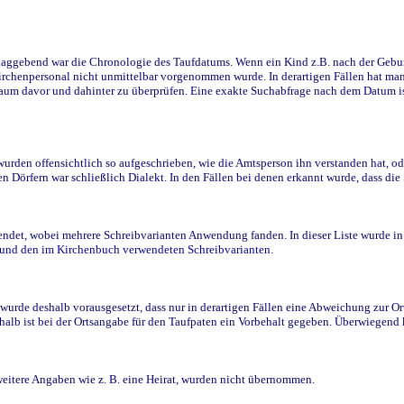
ggebend war die Chronologie des Taufdatums. Wenn ein Kind z.B. nach der Geburt 
rchenpersonal nicht unmittelbar vorgenommen wurde. In derartigen Fällen hat man d
raum davor und dahinter zu überprüfen. Eine exakte Suchabfrage nach dem Datum i
den offensichtlich so aufgeschrieben, wie die Amtsperson ihn verstanden hat, ode
n Dörfern war schließlich Dialekt. In den Fällen bei denen erkannt wurde, dass di
t, wobei mehrere Schreibvarianten Anwendung fanden. In dieser Liste wurde in de
n und den im Kirchenbuch verwendeten Schreibvarianten.
wurde deshalb vorausgesetzt, dass nur in derartigen Fällen eine Abweichung zur O
eshalb ist bei der Ortsangabe für den Taufpaten ein Vorbehalt gegeben. Überwiegen
weitere Angaben wie z. B. eine Heirat, wurden nicht übernommen.