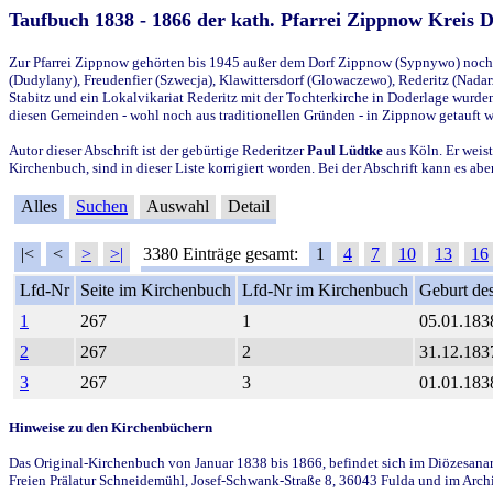
Taufbuch 1838 - 1866 der kath. Pfarrei Zippnow Kreis 
Zur Pfarrei Zippnow gehörten bis 1945 außer dem Dorf Zippnow (Sypnywo) noch d
(Dudylany), Freudenfier (Szwecja), Klawittersdorf (Glowaczewo), Rederitz (Nadarz
Stabitz und ein Lokalvikariat Rederitz mit der Tochterkirche in Doderlage wurd
diesen Gemeinden - wohl noch aus traditionellen Gründen - in Zippnow getauft 
Autor dieser Abschrift ist der gebürtige Rederitzer
Paul Lüdtke
aus Köln. Er weist
Kirchenbuch, sind in dieser Liste korrigiert worden. Bei der Abschrift kann es 
Alles
Suchen
Auswahl
Detail
|<
<
>
>|
3380 Einträge gesamt:
1
4
7
10
13
16
Lfd-Nr
Seite im Kirchenbuch
Lfd-Nr im Kirchenbuch
Geburt des
1
267
1
05.01.183
2
267
2
31.12.183
3
267
3
01.01.183
Hinweise zu den Kirchenbüchern
Das Original-Kirchenbuch von Januar 1838 bis 1866, befindet sich im Diözesanarch
Freien Prälatur Schneidemühl, Josef-Schwank-Straße 8, 36043 Fulda und im Archi