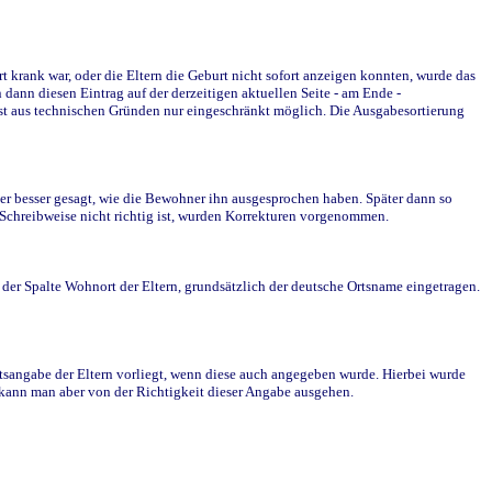
krank war, oder die Eltern die Geburt nicht sofort anzeigen konnten, wurde das
ann diesen Eintrag auf der derzeitigen aktuellen Seite - am Ende -
st aus technischen Gründen nur eingeschränkt möglich. Die Ausgabesortierung
r besser gesagt, wie die Bewohner ihn ausgesprochen haben. Später dann so
e Schreibweise nicht richtig ist, wurden Korrekturen vorgenommen.
r Spalte Wohnort der Eltern, grundsätzlich der deutsche Ortsname eingetragen.
rtsangabe der Eltern vorliegt, wenn diese auch angegeben wurde. Hierbei wurde
d kann man aber von der Richtigkeit dieser Angabe ausgehen.