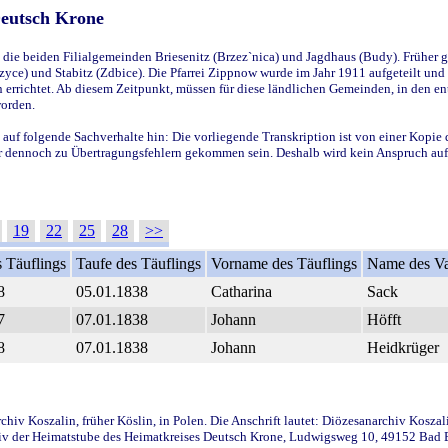
Deutsch Krone
ie beiden Filialgemeinden Briesenitz (Brzez`nica) und Jagdhaus (Budy). Früher g
yce) und Stabitz (Zdbice). Die Pfarrei Zippnow wurde im Jahr 1911 aufgeteilt und e
en errichtet. Ab diesem Zeitpunkt, müssen für diese ländlichen Gemeinden, in den
worden.
 auf folgende Sachverhalte hin: Die vorliegende Transkription ist von einer Kopie 
aber dennoch zu Übertragungsfehlern gekommen sein. Deshalb wird kein Anspruch auf 
19
22
25
28
>>
 Täuflings
Taufe des Täuflings
Vorname des Täuflings
Name des Va
8
05.01.1838
Catharina
Sack
7
07.01.1838
Johann
Höfft
8
07.01.1838
Johann
Heidkrüger
iv Koszalin, früher Köslin, in Polen. Die Anschrift lautet: Diözesanarchiv Koszal
v der Heimatstube des Heimatkreises Deutsch Krone, Ludwigsweg 10, 49152 Bad Ess