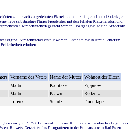
ehörten zu der weit ausgedehnten Pfarrei auch die Filialgemeinden Doderlage
ine neue selbständige Pfarrei Freudenfier mit den Filialen Klawittersdorf und
 entsprechenden Kirchenbüchern gesucht werden. Übergangsweise sind Kinder aus
des Original-Kirchenbuches erstellt worden. Erkannte zweifelsfreie Fehler im
Fehlerfreiheit erhoben.
ters
Vorname des Vaters
Name der Mutter
Wohnort der Eltern
Martin
Katritzke
Zippnow
Martin
Klawun
Rederitz
Lorenz
Schulz
Doderlage
in, Seminarryjna 2, 75-817 Koszalin. Je eine Kopie des Kirchenbuches liegt in der
en. Hinweis: Derzeit ist das Fotografieren in der Heimatstube in Bad Essen