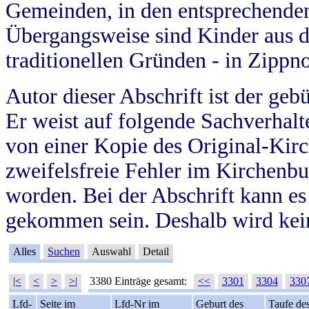
Gemeinden, in den entsprechende
Übergangsweise sind Kinder aus 
traditionellen Gründen - in Zippn
Autor dieser Abschrift ist der geb
Er weist auf folgende Sachverhalte
von einer Kopie des Original-Kirc
zweifelsfreie Fehler im Kirchenbuc
worden. Bei der Abschrift kann e
gekommen sein. Deshalb wird kein
Alles
Suchen
Auswahl
Detail
|<
<
>
>|
3380 Einträge gesamt:
<<
3301
3304
330
Lfd-
Seite im
Lfd-Nr im
Geburt des
Taufe de