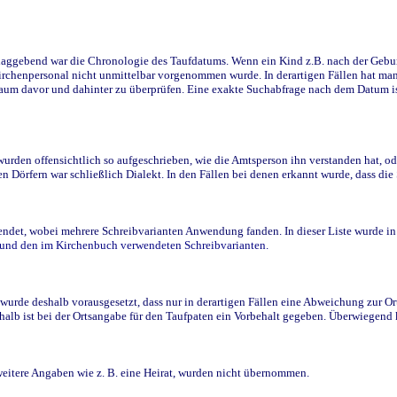
ggebend war die Chronologie des Taufdatums. Wenn ein Kind z.B. nach der Geburt 
rchenpersonal nicht unmittelbar vorgenommen wurde. In derartigen Fällen hat man d
raum davor und dahinter zu überprüfen. Eine exakte Suchabfrage nach dem Datum i
den offensichtlich so aufgeschrieben, wie die Amtsperson ihn verstanden hat, ode
n Dörfern war schließlich Dialekt. In den Fällen bei denen erkannt wurde, dass di
t, wobei mehrere Schreibvarianten Anwendung fanden. In dieser Liste wurde in de
n und den im Kirchenbuch verwendeten Schreibvarianten.
wurde deshalb vorausgesetzt, dass nur in derartigen Fällen eine Abweichung zur O
eshalb ist bei der Ortsangabe für den Taufpaten ein Vorbehalt gegeben. Überwiegen
weitere Angaben wie z. B. eine Heirat, wurden nicht übernommen.