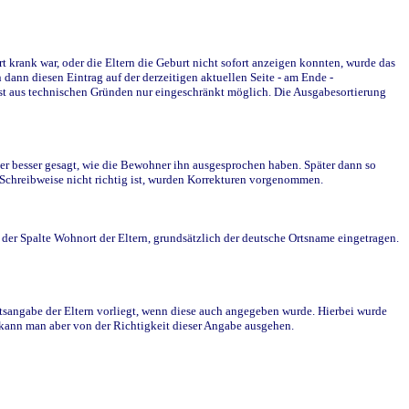
krank war, oder die Eltern die Geburt nicht sofort anzeigen konnten, wurde das
ann diesen Eintrag auf der derzeitigen aktuellen Seite - am Ende -
st aus technischen Gründen nur eingeschränkt möglich. Die Ausgabesortierung
r besser gesagt, wie die Bewohner ihn ausgesprochen haben. Später dann so
e Schreibweise nicht richtig ist, wurden Korrekturen vorgenommen.
r Spalte Wohnort der Eltern, grundsätzlich der deutsche Ortsname eingetragen.
rtsangabe der Eltern vorliegt, wenn diese auch angegeben wurde. Hierbei wurde
d kann man aber von der Richtigkeit dieser Angabe ausgehen.