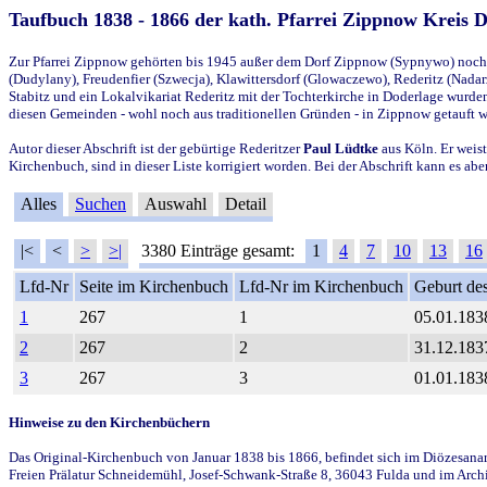
Taufbuch 1838 - 1866 der kath. Pfarrei Zippnow Kreis 
Zur Pfarrei Zippnow gehörten bis 1945 außer dem Dorf Zippnow (Sypnywo) noch d
(Dudylany), Freudenfier (Szwecja), Klawittersdorf (Glowaczewo), Rederitz (Nadarz
Stabitz und ein Lokalvikariat Rederitz mit der Tochterkirche in Doderlage wurd
diesen Gemeinden - wohl noch aus traditionellen Gründen - in Zippnow getauft 
Autor dieser Abschrift ist der gebürtige Rederitzer
Paul Lüdtke
aus Köln. Er weist
Kirchenbuch, sind in dieser Liste korrigiert worden. Bei der Abschrift kann es 
Alles
Suchen
Auswahl
Detail
|<
<
>
>|
3380 Einträge gesamt:
1
4
7
10
13
16
Lfd-Nr
Seite im Kirchenbuch
Lfd-Nr im Kirchenbuch
Geburt des
1
267
1
05.01.183
2
267
2
31.12.183
3
267
3
01.01.183
Hinweise zu den Kirchenbüchern
Das Original-Kirchenbuch von Januar 1838 bis 1866, befindet sich im Diözesanarch
Freien Prälatur Schneidemühl, Josef-Schwank-Straße 8, 36043 Fulda und im Archi