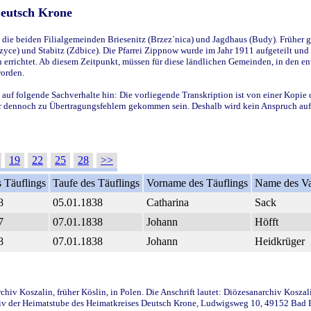
Deutsch Krone
ie beiden Filialgemeinden Briesenitz (Brzez`nica) und Jagdhaus (Budy). Früher g
yce) und Stabitz (Zdbice). Die Pfarrei Zippnow wurde im Jahr 1911 aufgeteilt und e
en errichtet. Ab diesem Zeitpunkt, müssen für diese ländlichen Gemeinden, in den
worden.
 auf folgende Sachverhalte hin: Die vorliegende Transkription ist von einer Kopie 
aber dennoch zu Übertragungsfehlern gekommen sein. Deshalb wird kein Anspruch auf 
19
22
25
28
>>
 Täuflings
Taufe des Täuflings
Vorname des Täuflings
Name des Va
8
05.01.1838
Catharina
Sack
7
07.01.1838
Johann
Höfft
8
07.01.1838
Johann
Heidkrüger
iv Koszalin, früher Köslin, in Polen. Die Anschrift lautet: Diözesanarchiv Koszal
v der Heimatstube des Heimatkreises Deutsch Krone, Ludwigsweg 10, 49152 Bad Ess