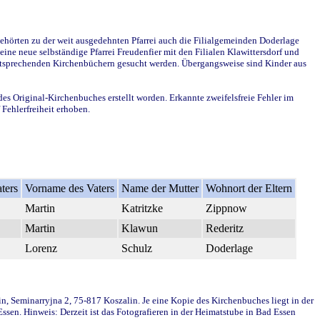
ehörten zu der weit ausgedehnten Pfarrei auch die Filialgemeinden Doderlage
ine neue selbständige Pfarrei Freudenfier mit den Filialen Klawittersdorf und
 entsprechenden Kirchenbüchern gesucht werden. Übergangsweise sind Kinder aus
des Original-Kirchenbuches erstellt worden. Erkannte zweifelsfreie Fehler im
Fehlerfreiheit erhoben.
ters
Vorname des Vaters
Name der Mutter
Wohnort der Eltern
Martin
Katritzke
Zippnow
Martin
Klawun
Rederitz
Lorenz
Schulz
Doderlage
in, Seminarryjna 2, 75-817 Koszalin. Je eine Kopie des Kirchenbuches liegt in der
en. Hinweis: Derzeit ist das Fotografieren in der Heimatstube in Bad Essen