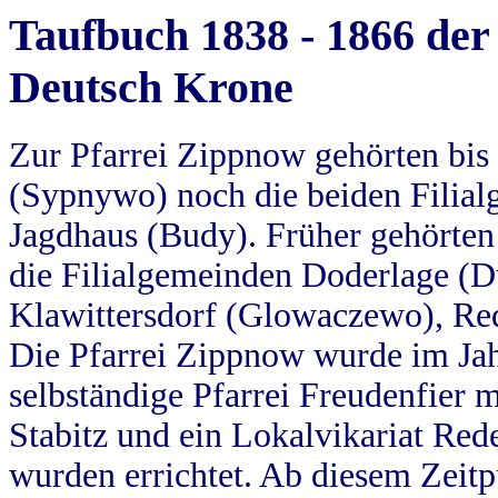
Taufbuch 1838 - 1866 der
Deutsch Krone
Zur Pfarrei Zippnow gehörten bi
(Sypnywo) noch die beiden Filial
Jagdhaus (Budy). Früher gehörten 
die Filialgemeinden Doderlage (D
Klawittersdorf (Glowaczewo), Red
Die Pfarrei Zippnow wurde im Jah
selbständige Pfarrei Freudenfier m
Stabitz und ein Lokalvikariat Red
wurden errichtet. Ab diesem Zeitp