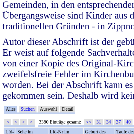
Gemeinden, in den entsprechende
Übergangsweise sind Kinder aus 
traditionellen Gründen - in Zippn
Autor dieser Abschrift ist der geb
Er weist auf folgende Sachverhalte
von einer Kopie des Original-Kirc
zweifelsfreie Fehler im Kirchenbuc
worden. Bei der Abschrift kann e
gekommen sein. Deshalb wird kein
Alles
Suchen
Auswahl
Detail
|<
<
>
>|
3380 Einträge gesamt:
<<
31
34
37
40
Lfd-
Seite im
Lfd-Nr im
Geburt des
Taufe de