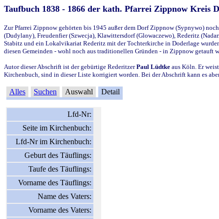
Taufbuch 1838 - 1866 der kath. Pfarrei Zippnow Kreis 
Zur Pfarrei Zippnow gehörten bis 1945 außer dem Dorf Zippnow (Sypnywo) noch d
(Dudylany), Freudenfier (Szwecja), Klawittersdorf (Glowaczewo), Rederitz (Nadarz
Stabitz und ein Lokalvikariat Rederitz mit der Tochterkirche in Doderlage wurd
diesen Gemeinden - wohl noch aus traditionellen Gründen - in Zippnow getauft 
Autor dieser Abschrift ist der gebürtige Rederitzer
Paul Lüdtke
aus Köln. Er weist
Kirchenbuch, sind in dieser Liste korrigiert worden. Bei der Abschrift kann es 
Alles
Suchen
Auswahl
Detail
Lfd-Nr:
Seite im Kirchenbuch:
Lfd-Nr im Kirchenbuch:
Geburt des Täuflings:
Taufe des Täuflings:
Vorname des Täuflings:
Name des Vaters:
Vorname des Vaters: