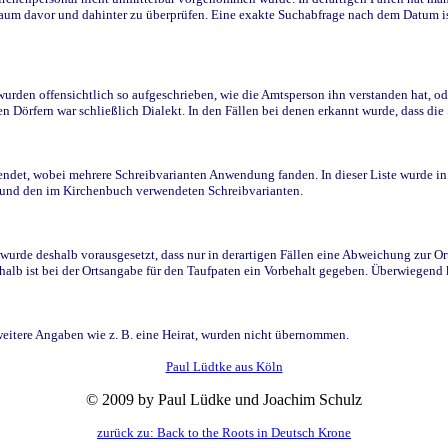
raum davor und dahinter zu überprüfen. Eine exakte Suchabfrage nach dem Datum i
den offensichtlich so aufgeschrieben, wie die Amtsperson ihn verstanden hat, ode
n Dörfern war schließlich Dialekt. In den Fällen bei denen erkannt wurde, dass di
t, wobei mehrere Schreibvarianten Anwendung fanden. In dieser Liste wurde in de
n und den im Kirchenbuch verwendeten Schreibvarianten.
wurde deshalb vorausgesetzt, dass nur in derartigen Fällen eine Abweichung zur O
eshalb ist bei der Ortsangabe für den Taufpaten ein Vorbehalt gegeben. Überwiegen
weitere Angaben wie z. B. eine Heirat, wurden nicht übernommen.
Paul Lüdtke aus Köln
© 2009 by Paul Lüdke und Joachim Schulz
zurück zu: Back to the Roots in Deutsch Krone