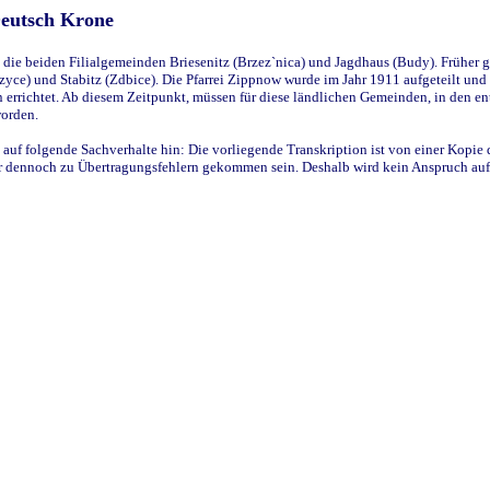
Deutsch Krone
ie beiden Filialgemeinden Briesenitz (Brzez`nica) und Jagdhaus (Budy). Früher g
yce) und Stabitz (Zdbice). Die Pfarrei Zippnow wurde im Jahr 1911 aufgeteilt und e
en errichtet. Ab diesem Zeitpunkt, müssen für diese ländlichen Gemeinden, in den
worden.
 auf folgende Sachverhalte hin: Die vorliegende Transkription ist von einer Kopie 
aber dennoch zu Übertragungsfehlern gekommen sein. Deshalb wird kein Anspruch auf 