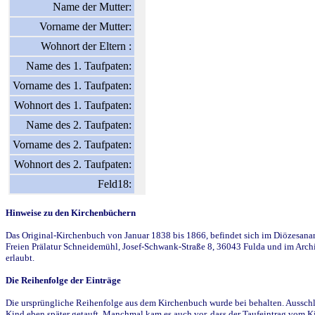
Name der Mutter:
Vorname der Mutter:
Wohnort der Eltern :
Name des 1. Taufpaten:
Vorname des 1. Taufpaten:
Wohnort des 1. Taufpaten:
Name des 2. Taufpaten:
Vorname des 2. Taufpaten:
Wohnort des 2. Taufpaten:
Feld18:
Hinweise zu den Kirchenbüchern
Das Original-Kirchenbuch von Januar 1838 bis 1866, befindet sich im Diözesanarch
Freien Prälatur Schneidemühl, Josef-Schwank-Straße 8, 36043 Fulda und im Archi
erlaubt.
Die Reihenfolge der Einträge
Die ursprüngliche Reihenfolge aus dem Kirchenbuch wurde bei behalten. Ausschla
Kind eben später getauft. Manchmal kam es auch vor, dass der Taufeintrag vom Ki