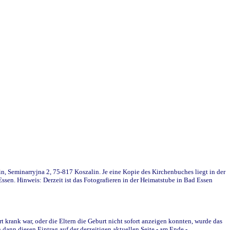
in, Seminarryjna 2, 75-817 Koszalin. Je eine Kopie des Kirchenbuches liegt in der
en. Hinweis: Derzeit ist das Fotografieren in der Heimatstube in Bad Essen
krank war, oder die Eltern die Geburt nicht sofort anzeigen konnten, wurde das
ann diesen Eintrag auf der derzeitigen aktuellen Seite - am Ende -