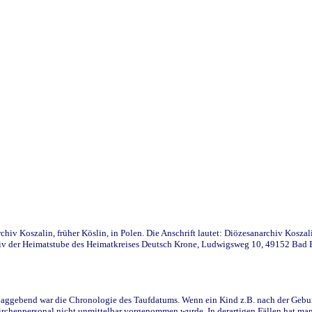
iv Koszalin, früher Köslin, in Polen. Die Anschrift lautet: Diözesanarchiv Koszal
v der Heimatstube des Heimatkreises Deutsch Krone, Ludwigsweg 10, 49152 Bad Ess
ggebend war die Chronologie des Taufdatums. Wenn ein Kind z.B. nach der Geburt 
rchenpersonal nicht unmittelbar vorgenommen wurde. In derartigen Fällen hat man d