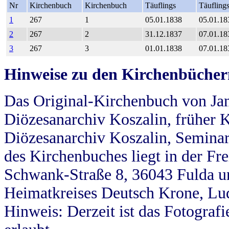
Nr
Kirchenbuch
Kirchenbuch
Täuflings
Täufling
1
267
1
05.01.1838
05.01.18
2
267
2
31.12.1837
07.01.18
3
267
3
01.01.1838
07.01.18
Hinweise zu den Kirchenbücher
Das Original-Kirchenbuch von Jan
Diözesanarchiv Koszalin, früher Kö
Diözesanarchiv Koszalin, Seminar
des Kirchenbuches liegt in der Fr
Schwank-Straße 8, 36043 Fulda u
Heimatkreises Deutsch Krone, Lu
Hinweis: Derzeit ist das Fotograf