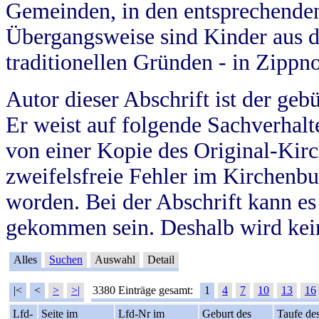
Gemeinden, in den entsprechende
Übergangsweise sind Kinder aus 
traditionellen Gründen - in Zippn
Autor dieser Abschrift ist der geb
Er weist auf folgende Sachverhalte
von einer Kopie des Original-Kirc
zweifelsfreie Fehler im Kirchenbuc
worden. Bei der Abschrift kann e
gekommen sein. Deshalb wird kein
Alles
Suchen
Auswahl
Detail
|<
<
>
>|
3380 Einträge gesamt:
1
4
7
10
13
16
Lfd-
Seite im
Lfd-Nr im
Geburt des
Taufe de