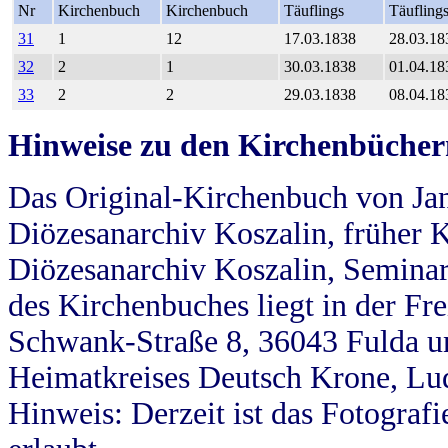
Nr
Kirchenbuch
Kirchenbuch
Täuflings
Täufling
31
1
12
17.03.1838
28.03.18
32
2
1
30.03.1838
01.04.18
33
2
2
29.03.1838
08.04.18
Hinweise zu den Kirchenbücher
Das Original-Kirchenbuch von Jan
Diözesanarchiv Koszalin, früher Kö
Diözesanarchiv Koszalin, Seminar
des Kirchenbuches liegt in der Fr
Schwank-Straße 8, 36043 Fulda u
Heimatkreises Deutsch Krone, Lu
Hinweis: Derzeit ist das Fotograf