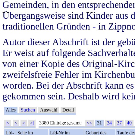
Gemeinden, in den entsprechende
Übergangsweise sind Kinder aus 
traditionellen Gründen - in Zippn
Autor dieser Abschrift ist der geb
Er weist auf folgende Sachverhalte
von einer Kopie des Original-Kirc
zweifelsfreie Fehler im Kirchenbuc
worden. Bei der Abschrift kann e
gekommen sein. Deshalb wird kein
Alles
Suchen
Auswahl
Detail
|<
<
>
>|
3380 Einträge gesamt:
<<
31
34
37
40
Lfd-
Seite im
Lfd-Nr im
Geburt des
Taufe de