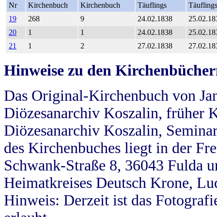
Nr
Kirchenbuch
Kirchenbuch
Täuflings
Täufling
19
268
9
24.02.1838
25.02.18
20
1
1
24.02.1838
25.02.18
21
1
2
27.02.1838
27.02.18
Hinweise zu den Kirchenbücher
Das Original-Kirchenbuch von Jan
Diözesanarchiv Koszalin, früher Kö
Diözesanarchiv Koszalin, Seminar
des Kirchenbuches liegt in der Fr
Schwank-Straße 8, 36043 Fulda u
Heimatkreises Deutsch Krone, Lu
Hinweis: Derzeit ist das Fotograf