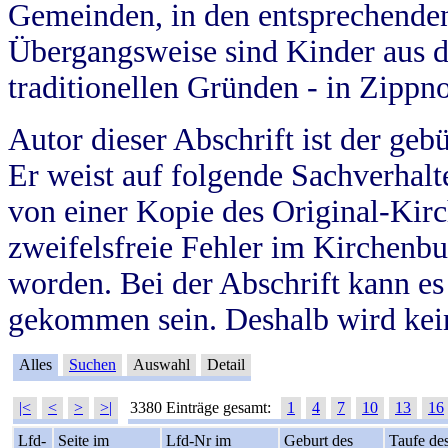
Gemeinden, in den entsprechende
Übergangsweise sind Kinder aus 
traditionellen Gründen - in Zippn
Autor dieser Abschrift ist der geb
Er weist auf folgende Sachverhalte
von einer Kopie des Original-Kirc
zweifelsfreie Fehler im Kirchenbuc
worden. Bei der Abschrift kann e
gekommen sein. Deshalb wird kein
Alles
Suchen
Auswahl
Detail
|<
<
>
>|
3380 Einträge gesamt:
1
4
7
10
13
16
Lfd-
Seite im
Lfd-Nr im
Geburt des
Taufe de