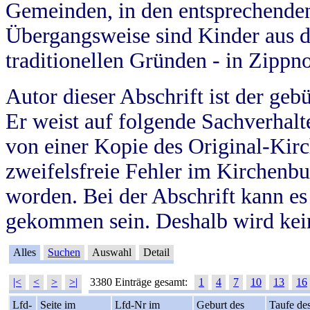
Gemeinden, in den entsprechende
Übergangsweise sind Kinder aus 
traditionellen Gründen - in Zippn
Autor dieser Abschrift ist der geb
Er weist auf folgende Sachverhalte
von einer Kopie des Original-Kirc
zweifelsfreie Fehler im Kirchenbuc
worden. Bei der Abschrift kann e
gekommen sein. Deshalb wird kein
Alles
Suchen
Auswahl
Detail
|<
<
>
>|
3380 Einträge gesamt:
1
4
7
10
13
16
Lfd-
Seite im
Lfd-Nr im
Geburt des
Taufe de