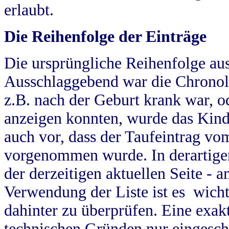
erlaubt.
Die Reihenfolge der Einträge
Die ursprüngliche Reihenfolge au
Ausschlaggebend war die Chronol
z.B. nach der Geburt krank war, od
anzeigen konnten, wurde das Kind
auch vor, dass der Taufeintrag vo
vorgenommen wurde. In derartigen
der derzeitigen aktuellen Seite -
Verwendung der Liste ist es wich
dahinter zu überprüfen. Eine exa
technischen Gründen nur eingesch