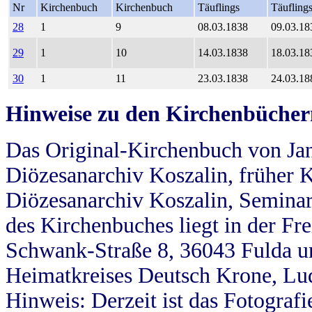
Nr
Kirchenbuch
Kirchenbuch
Täuflings
Täufling
28
1
9
08.03.1838
09.03.18
29
1
10
14.03.1838
18.03.18
30
1
11
23.03.1838
24.03.18
Hinweise zu den Kirchenbücher
Das Original-Kirchenbuch von Jan
Diözesanarchiv Koszalin, früher Kö
Diözesanarchiv Koszalin, Seminar
des Kirchenbuches liegt in der Fr
Schwank-Straße 8, 36043 Fulda u
Heimatkreises Deutsch Krone, Lu
Hinweis: Derzeit ist das Fotograf