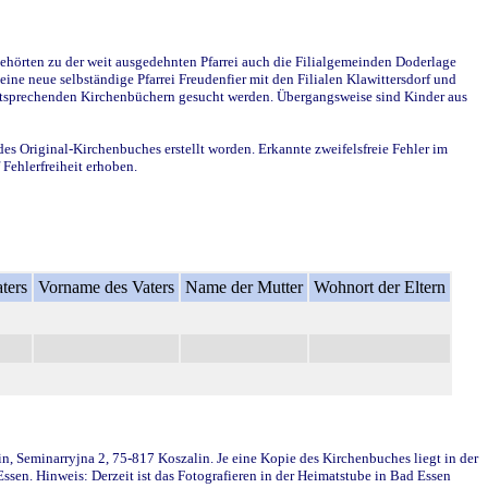
ehörten zu der weit ausgedehnten Pfarrei auch die Filialgemeinden Doderlage
ine neue selbständige Pfarrei Freudenfier mit den Filialen Klawittersdorf und
 entsprechenden Kirchenbüchern gesucht werden. Übergangsweise sind Kinder aus
des Original-Kirchenbuches erstellt worden. Erkannte zweifelsfreie Fehler im
Fehlerfreiheit erhoben.
ters
Vorname des Vaters
Name der Mutter
Wohnort der Eltern
in, Seminarryjna 2, 75-817 Koszalin. Je eine Kopie des Kirchenbuches liegt in der
en. Hinweis: Derzeit ist das Fotografieren in der Heimatstube in Bad Essen