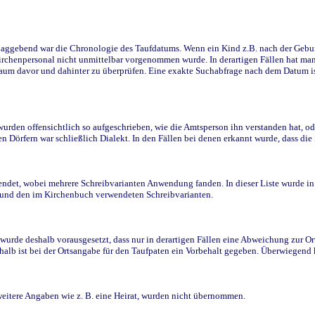
ggebend war die Chronologie des Taufdatums. Wenn ein Kind z.B. nach der Geburt 
rchenpersonal nicht unmittelbar vorgenommen wurde. In derartigen Fällen hat man d
raum davor und dahinter zu überprüfen. Eine exakte Suchabfrage nach dem Datum i
den offensichtlich so aufgeschrieben, wie die Amtsperson ihn verstanden hat, ode
n Dörfern war schließlich Dialekt. In den Fällen bei denen erkannt wurde, dass di
t, wobei mehrere Schreibvarianten Anwendung fanden. In dieser Liste wurde in de
n und den im Kirchenbuch verwendeten Schreibvarianten.
wurde deshalb vorausgesetzt, dass nur in derartigen Fällen eine Abweichung zur O
eshalb ist bei der Ortsangabe für den Taufpaten ein Vorbehalt gegeben. Überwiegen
weitere Angaben wie z. B. eine Heirat, wurden nicht übernommen.