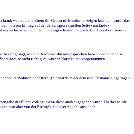
krank war, oder die Eltern die Geburt nicht sofort anzeigen konnten, wurde das
ann diesen Eintrag auf der derzeitigen aktuellen Seite - am Ende -
st aus technischen Gründen nur eingeschränkt möglich. Die Ausgabesortierung
r besser gesagt, wie die Bewohner ihn ausgesprochen haben. Später dann so
e Schreibweise nicht richtig ist, wurden Korrekturen vorgenommen.
r Spalte Wohnort der Eltern, grundsätzlich der deutsche Ortsname eingetragen.
rtsangabe der Eltern vorliegt, wenn diese auch angegeben wurde. Hierbei wurde
d kann man aber von der Richtigkeit dieser Angabe ausgehen.