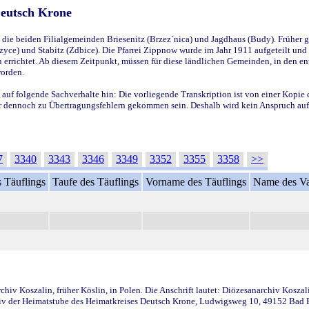
Deutsch Krone
ie beiden Filialgemeinden Briesenitz (Brzez`nica) und Jagdhaus (Budy). Früher g
yce) und Stabitz (Zdbice). Die Pfarrei Zippnow wurde im Jahr 1911 aufgeteilt und e
en errichtet. Ab diesem Zeitpunkt, müssen für diese ländlichen Gemeinden, in den
worden.
 auf folgende Sachverhalte hin: Die vorliegende Transkription ist von einer Kopie 
aber dennoch zu Übertragungsfehlern gekommen sein. Deshalb wird kein Anspruch auf 
7
3340
3343
3346
3349
3352
3355
3358
>>
 Täuflings
Taufe des Täuflings
Vorname des Täuflings
Name des Va
iv Koszalin, früher Köslin, in Polen. Die Anschrift lautet: Diözesanarchiv Koszal
v der Heimatstube des Heimatkreises Deutsch Krone, Ludwigsweg 10, 49152 Bad Ess