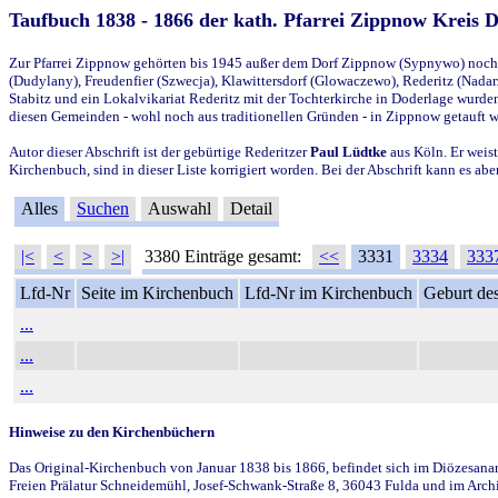
Taufbuch 1838 - 1866 der kath. Pfarrei Zippnow Kreis 
Zur Pfarrei Zippnow gehörten bis 1945 außer dem Dorf Zippnow (Sypnywo) noch d
(Dudylany), Freudenfier (Szwecja), Klawittersdorf (Glowaczewo), Rederitz (Nadarz
Stabitz und ein Lokalvikariat Rederitz mit der Tochterkirche in Doderlage wurd
diesen Gemeinden - wohl noch aus traditionellen Gründen - in Zippnow getauft 
Autor dieser Abschrift ist der gebürtige Rederitzer
Paul Lüdtke
aus Köln. Er weist
Kirchenbuch, sind in dieser Liste korrigiert worden. Bei der Abschrift kann es 
Alles
Suchen
Auswahl
Detail
|<
<
>
>|
3380 Einträge gesamt:
<<
3331
3334
333
Lfd-Nr
Seite im Kirchenbuch
Lfd-Nr im Kirchenbuch
Geburt des
...
...
...
Hinweise zu den Kirchenbüchern
Das Original-Kirchenbuch von Januar 1838 bis 1866, befindet sich im Diözesanarch
Freien Prälatur Schneidemühl, Josef-Schwank-Straße 8, 36043 Fulda und im Archi