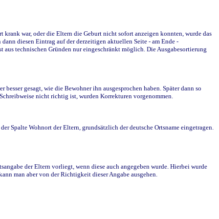
krank war, oder die Eltern die Geburt nicht sofort anzeigen konnten, wurde das
ann diesen Eintrag auf der derzeitigen aktuellen Seite - am Ende -
st aus technischen Gründen nur eingeschränkt möglich. Die Ausgabesortierung
r besser gesagt, wie die Bewohner ihn ausgesprochen haben. Später dann so
e Schreibweise nicht richtig ist, wurden Korrekturen vorgenommen.
r Spalte Wohnort der Eltern, grundsätzlich der deutsche Ortsname eingetragen.
rtsangabe der Eltern vorliegt, wenn diese auch angegeben wurde. Hierbei wurde
d kann man aber von der Richtigkeit dieser Angabe ausgehen.