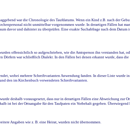
ggebend war die Chronologie des Taufdatums. Wenn ein Kind z.B. nach der Geburt 
rchenpersonal nicht unmittelbar vorgenommen wurde. In derartigen Fällen hat man d
raum davor und dahinter zu überprüfen. Eine exakte Suchabfrage nach dem Datum i
den offensichtlich so aufgeschrieben, wie die Amtsperson ihn verstanden hat, ode
n Dörfern war schließlich Dialekt. In den Fällen bei denen erkannt wurde, dass di
t, wobei mehrere Schreibvarianten Anwendung fanden. In dieser Liste wurde in de
n und den im Kirchenbuch verwendeten Schreibvarianten.
wurde deshalb vorausgesetzt, dass nur in derartigen Fällen eine Abweichung zur O
eshalb ist bei der Ortsangabe für den Taufpaten ein Vorbehalt gegeben. Überwiegen
weitere Angaben wie z. B. eine Heirat, wurden nicht übernommen.