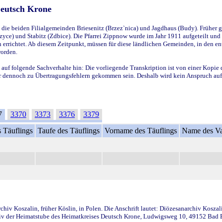
Deutsch Krone
ie beiden Filialgemeinden Briesenitz (Brzez`nica) und Jagdhaus (Budy). Früher g
yce) und Stabitz (Zdbice). Die Pfarrei Zippnow wurde im Jahr 1911 aufgeteilt und e
en errichtet. Ab diesem Zeitpunkt, müssen für diese ländlichen Gemeinden, in den
worden.
 auf folgende Sachverhalte hin: Die vorliegende Transkription ist von einer Kopie 
aber dennoch zu Übertragungsfehlern gekommen sein. Deshalb wird kein Anspruch auf 
7
3370
3373
3376
3379
 Täuflings
Taufe des Täuflings
Vorname des Täuflings
Name des Va
iv Koszalin, früher Köslin, in Polen. Die Anschrift lautet: Diözesanarchiv Koszal
v der Heimatstube des Heimatkreises Deutsch Krone, Ludwigsweg 10, 49152 Bad Ess