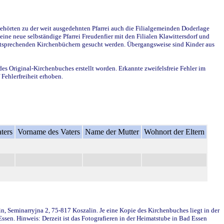
ehörten zu der weit ausgedehnten Pfarrei auch die Filialgemeinden Doderlage
ine neue selbständige Pfarrei Freudenfier mit den Filialen Klawittersdorf und
 entsprechenden Kirchenbüchern gesucht werden. Übergangsweise sind Kinder aus
des Original-Kirchenbuches erstellt worden. Erkannte zweifelsfreie Fehler im
Fehlerfreiheit erhoben.
ters
Vorname des Vaters
Name der Mutter
Wohnort der Eltern
in, Seminarryjna 2, 75-817 Koszalin. Je eine Kopie des Kirchenbuches liegt in der
en. Hinweis: Derzeit ist das Fotografieren in der Heimatstube in Bad Essen