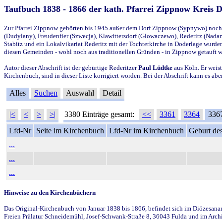
Taufbuch 1838 - 1866 der kath. Pfarrei Zippnow Kreis 
Zur Pfarrei Zippnow gehörten bis 1945 außer dem Dorf Zippnow (Sypnywo) noch d
(Dudylany), Freudenfier (Szwecja), Klawittersdorf (Glowaczewo), Rederitz (Nadarz
Stabitz und ein Lokalvikariat Rederitz mit der Tochterkirche in Doderlage wurd
diesen Gemeinden - wohl noch aus traditionellen Gründen - in Zippnow getauft 
Autor dieser Abschrift ist der gebürtige Rederitzer
Paul Lüdtke
aus Köln. Er weist
Kirchenbuch, sind in dieser Liste korrigiert worden. Bei der Abschrift kann es 
Alles
Suchen
Auswahl
Detail
|<
<
>
>|
3380 Einträge gesamt:
<<
3361
3364
336
Lfd-Nr
Seite im Kirchenbuch
Lfd-Nr im Kirchenbuch
Geburt des
...
...
...
Hinweise zu den Kirchenbüchern
Das Original-Kirchenbuch von Januar 1838 bis 1866, befindet sich im Diözesanarch
Freien Prälatur Schneidemühl, Josef-Schwank-Straße 8, 36043 Fulda und im Archi