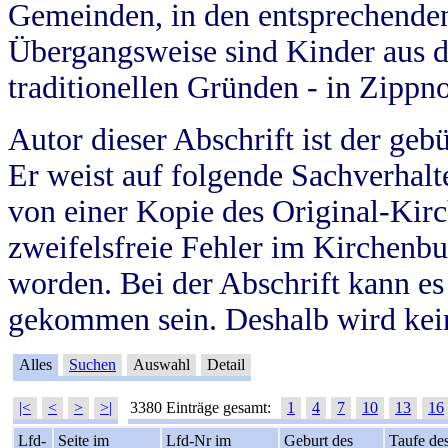
Gemeinden, in den entsprechende
Übergangsweise sind Kinder aus 
traditionellen Gründen - in Zippn
Autor dieser Abschrift ist der geb
Er weist auf folgende Sachverhalte
von einer Kopie des Original-Kirc
zweifelsfreie Fehler im Kirchenbuc
worden. Bei der Abschrift kann e
gekommen sein. Deshalb wird kein
Alles
Suchen
Auswahl
Detail
|<
<
>
>|
3380 Einträge gesamt:
1
4
7
10
13
16
Lfd-
Seite im
Lfd-Nr im
Geburt des
Taufe de