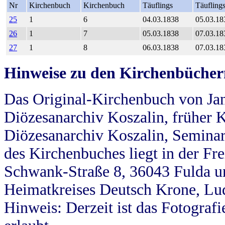
Nr
Kirchenbuch
Kirchenbuch
Täuflings
Täufling
25
1
6
04.03.1838
05.03.18
26
1
7
05.03.1838
07.03.18
27
1
8
06.03.1838
07.03.18
Hinweise zu den Kirchenbücher
Das Original-Kirchenbuch von Jan
Diözesanarchiv Koszalin, früher Kö
Diözesanarchiv Koszalin, Seminar
des Kirchenbuches liegt in der Fr
Schwank-Straße 8, 36043 Fulda u
Heimatkreises Deutsch Krone, Lu
Hinweis: Derzeit ist das Fotograf