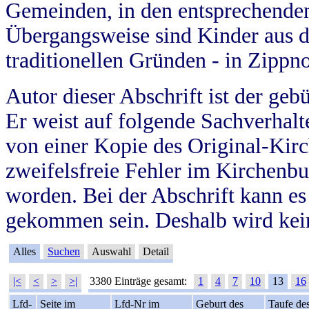
Gemeinden, in den entsprechende
Übergangsweise sind Kinder aus 
traditionellen Gründen - in Zippn
Autor dieser Abschrift ist der geb
Er weist auf folgende Sachverhalte
von einer Kopie des Original-Kirc
zweifelsfreie Fehler im Kirchenbuc
worden. Bei der Abschrift kann e
gekommen sein. Deshalb wird kein
Alles
Suchen
Auswahl
Detail
|<
<
>
>|
3380 Einträge gesamt:
1
4
7
10
13
16
Lfd-
Seite im
Lfd-Nr im
Geburt des
Taufe de