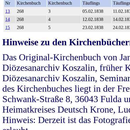
Nr
Kirchenbuch
Kirchenbuch
Täuflings
Täufling
13
268
3
05.02.1838
11.02.18
14
268
4
12.02.1838
14.02.18
15
268
5
23.02.1838
24.02.18
Hinweise zu den Kirchenbücher
Das Original-Kirchenbuch von Jan
Diözesanarchiv Koszalin, früher Kö
Diözesanarchiv Koszalin, Seminar
des Kirchenbuches liegt in der Fr
Schwank-Straße 8, 36043 Fulda u
Heimatkreises Deutsch Krone, Lu
Hinweis: Derzeit ist das Fotograf