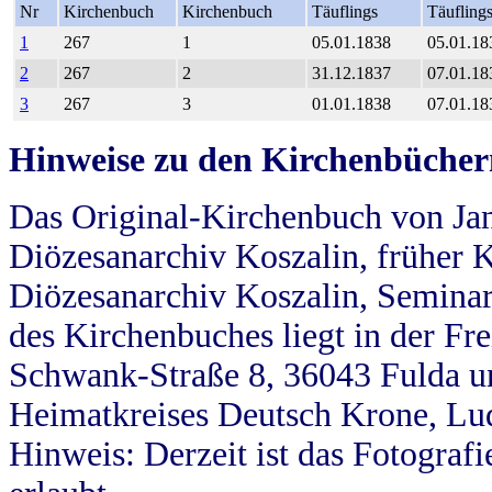
Nr
Kirchenbuch
Kirchenbuch
Täuflings
Täufling
1
267
1
05.01.1838
05.01.18
2
267
2
31.12.1837
07.01.18
3
267
3
01.01.1838
07.01.18
Hinweise zu den Kirchenbücher
Das Original-Kirchenbuch von Jan
Diözesanarchiv Koszalin, früher Kö
Diözesanarchiv Koszalin, Seminar
des Kirchenbuches liegt in der Fr
Schwank-Straße 8, 36043 Fulda u
Heimatkreises Deutsch Krone, Lu
Hinweis: Derzeit ist das Fotograf