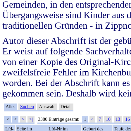
Gemeinden, in den entsprechende
Übergangsweise sind Kinder aus 
traditionellen Gründen - in Zippn
Autor dieser Abschrift ist der geb
Er weist auf folgende Sachverhalte
von einer Kopie des Original-Kirc
zweifelsfreie Fehler im Kirchenbuc
worden. Bei der Abschrift kann e
gekommen sein. Deshalb wird kein
Alles
Suchen
Auswahl
Detail
|<
<
>
>|
3380 Einträge gesamt:
1
4
7
10
13
16
Lfd-
Seite im
Lfd-Nr im
Geburt des
Taufe de