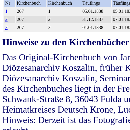
Nr
Kirchenbuch
Kirchenbuch
Täuflings
Täufling
1
267
1
05.01.1838
05.01.18
2
267
2
31.12.1837
07.01.18
3
267
3
01.01.1838
07.01.18
Hinweise zu den Kirchenbücher
Das Original-Kirchenbuch von Jan
Diözesanarchiv Koszalin, früher Kö
Diözesanarchiv Koszalin, Seminar
des Kirchenbuches liegt in der Fr
Schwank-Straße 8, 36043 Fulda u
Heimatkreises Deutsch Krone, Lu
Hinweis: Derzeit ist das Fotograf