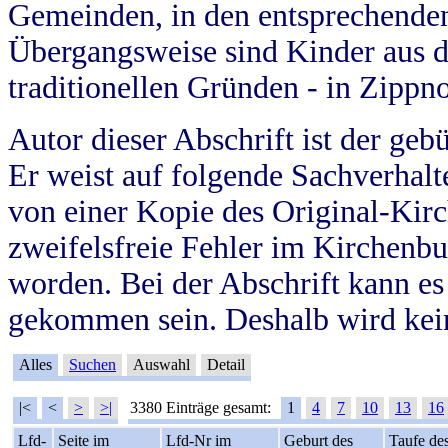
Gemeinden, in den entsprechende
Übergangsweise sind Kinder aus 
traditionellen Gründen - in Zippn
Autor dieser Abschrift ist der geb
Er weist auf folgende Sachverhalte
von einer Kopie des Original-Kirc
zweifelsfreie Fehler im Kirchenbuc
worden. Bei der Abschrift kann e
gekommen sein. Deshalb wird kein
Alles
Suchen
Auswahl
Detail
|<
<
>
>|
3380 Einträge gesamt:
1
4
7
10
13
16
Lfd-
Seite im
Lfd-Nr im
Geburt des
Taufe de