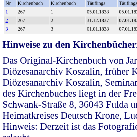
Nr
Kirchenbuch
Kirchenbuch
Täuflings
Täufling
1
267
1
05.01.1838
05.01.18
2
267
2
31.12.1837
07.01.18
3
267
3
01.01.1838
07.01.18
Hinweise zu den Kirchenbücher
Das Original-Kirchenbuch von Jan
Diözesanarchiv Koszalin, früher Kö
Diözesanarchiv Koszalin, Seminar
des Kirchenbuches liegt in der Fr
Schwank-Straße 8, 36043 Fulda u
Heimatkreises Deutsch Krone, Lu
Hinweis: Derzeit ist das Fotograf