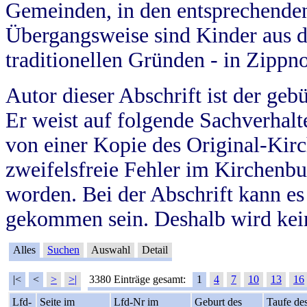
Gemeinden, in den entsprechende
Übergangsweise sind Kinder aus 
traditionellen Gründen - in Zippn
Autor dieser Abschrift ist der geb
Er weist auf folgende Sachverhalte
von einer Kopie des Original-Kirc
zweifelsfreie Fehler im Kirchenbuc
worden. Bei der Abschrift kann e
gekommen sein. Deshalb wird kein
Alles
Suchen
Auswahl
Detail
|<
<
>
>|
3380 Einträge gesamt:
1
4
7
10
13
16
Lfd-
Seite im
Lfd-Nr im
Geburt des
Taufe de