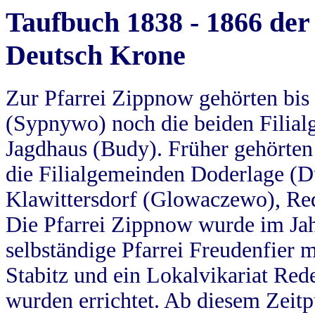
Taufbuch 1838 - 1866 der
Deutsch Krone
Zur Pfarrei Zippnow gehörten bi
(Sypnywo) noch die beiden Filial
Jagdhaus (Budy). Früher gehörten 
die Filialgemeinden Doderlage (D
Klawittersdorf (Glowaczewo), Red
Die Pfarrei Zippnow wurde im Jah
selbständige Pfarrei Freudenfier m
Stabitz und ein Lokalvikariat Red
wurden errichtet. Ab diesem Zeitp